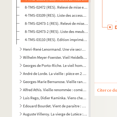
8-TMS-02472 (RES). Relevé de mise en scène. 2
4-TMS-03109 (RES). Liste des accessoires, liste des meub
8-TMS-02473-1 (RES). Relevé de mise en scène. 3
8-TMS-02473-2 (RES). Liste des meubles et schémas d'im
4-TMS-03110 (RES). Edition imprimée de la pièce
Henri-René Lenormand. Une vie secrète : pièce en 3 actes.
Wilhelm Meyer-Foerster. Vieil Heidelberg : pièce en 5 actes
Georges de Porto-Riche. Le vieil homme : pièce en 5 actes.
André de Lorde. La vieille : pièce en 2 actes en prose. 1902
Georges-Marie Bernanose. Vieille rancune : pièce en 1 acte
Alfred Athis. Vieille renommée : comédie en 1 acte. 1906
Citer ce d
Luis Rego, Didier Kaminka. Viens chez moi, j'habite chez u
Edouard Bourdet. Vient de paraître : comédie en 4 actes. 1
Auguste Villeroy. La vierge de Lutèce : pièce en 4 actes, en 