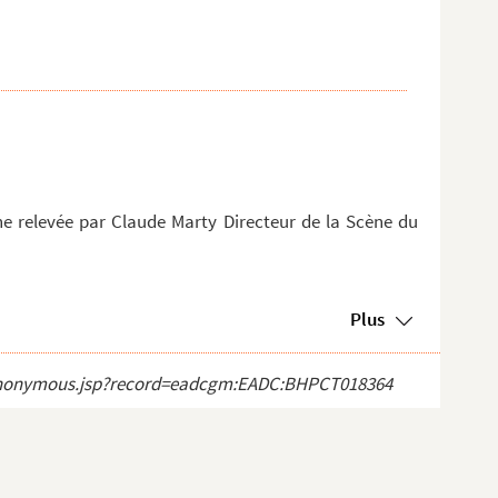
ne relevée par Claude Marty Directeur de la Scène du
Plus
ect_anonymous.jsp?record=eadcgm:EADC:BHPCT018364