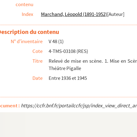
contenu
Index
Marchand, Léopold (1891-1952)
[Auteur]
les et schémas d'implantation de décor
Description du contenu
plantation de décor
N° d'inventaire
V 48 (1)
Cote
4-TMS-03108 (RES)
 1929
Titre
Relevé de mise en scène. 1. Mise en Scè
. 1906
Théâtre Pigalle
 1911
Date
Entre 1936 et 1945
. 1946
ocument :
https://ccfr.bnf.fr/portailccfr/jsp/index_view_dir
ne copine. 1975
927
vers. 1915