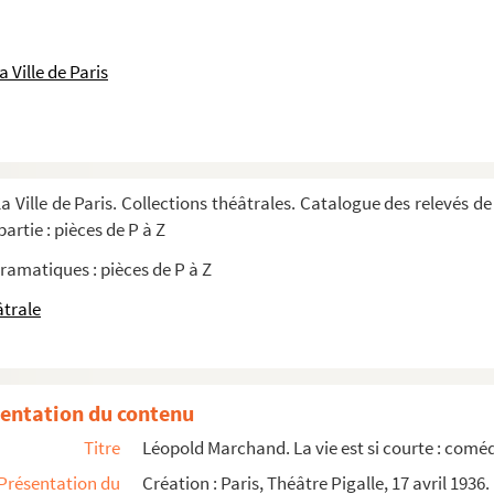
 actes, d'après James Montgomery. 1918
comédie en 5 actes et en prose. 1840
 Ville de Paris
a Ville de Paris. Collections théâtrales. Catalogue des relevés de
 : nocturne. 1924
artie : pièces de P à Z
geois en 3 actes. 1928
ramatiques : pièces de P à Z
t 11 tableaux. 1937
âtrale
tibilité : comédie en 3 actes. 1890
ie en 5 actes. 1849
ie en 3 actes. Adaptation d'après "Spiel i...
entation du contenu
tes. 1928
Titre
Léopold Marchand. La vie est si courte : coméd
t 5 tableaux. 1936
Présentation du
Création : Paris, Théâtre Pigalle, 17 avril 1936.
ène relevée par Claude Marty Directeur de la Scène du Théâtre ...