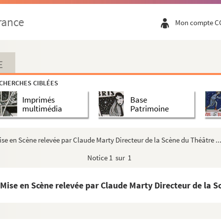
 1926
rance
Mon compte C
en 2 actes et 7 tableaux. 1938
Sidonie Jeras-Guinot. 1955
E
nte de Jacques Natanson. 1950
CHERCHES CIBLÉES
5 actes. 1917
Imprimés
Base
ur : comédie en 1 acte. 1909
multimédia
Patrimoine
se en Scène relevée par Claude Marty Directeur de la Scène du Théâtre ..
 actes. 1905
Notice
1 sur 1
tes et 6 tableaux. Entre 1920 et 1945
Mise en Scène relevée par Claude Marty Directeur de la Sc
tes. 1819