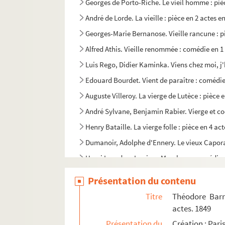
Georges de Porto-Riche. Le vieil homme : pièc
André de Lorde. La vieille : pièce en 2 actes e
Georges-Marie Bernanose. Vieille rancune : pi
Alfred Athis. Vieille renommée : comédie en 1
Luis Rego, Didier Kaminka. Viens chez moi, j
Edouard Bourdet. Vient de paraître : comédie
Auguste Villeroy. La vierge de Lutèce : pièce e
André Sylvane, Benjamin Rabier. Vierge et coc
Henry Bataille. La vierge folle : pièce en 4 ac
Dumanoir, Adolphe d'Ennery. Le vieux Caporal
Henri Lavedan. Le vieux Marcheur : comédie e
Robert de Flers, Francis de Croisset. Les vign
Présentation du contenu
Steve Passeur. Une vilaine femme : pièce inéd
Titre
Théodore Barr
Léon Gandillot. La Villa Gaby : comédie en 3 
actes. 1849
Octave Feuillet. Le village : comédie en 1 act
Présentation du
Création : Pari