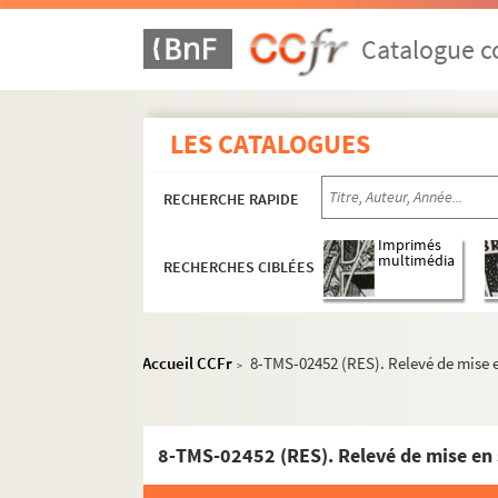
Anne-Marie Etienne. Une mesure d'avance. 1
Jean de Létraz. Une nuit chez vous... Madame
Catalogue co
Paul Gsell. L'unique amour. Entre 1895 et 194
Romain Coolus. Vacances de Pâques : comédi
LES CATALOGUES
Emile Fabre. Les vainqueurs : pièce en 4 actes
Paul Armont, Léopold Marchand. Le valet maît
RECHERCHE RAPIDE
Ivan Cankar. Les valets : drame en 5 actes. T
René Gordon. La vamp : comédie en 3 actes 
Imprimés
multimédia
RECHERCHES CIBLÉES
Claude Farrère, Lucien Népoty. La veille d'arm
François de Nion, Georges de Buysieulx. La ve
Sacha Guitry. Le veilleur de nuit : comédie en
Accueil CCFr
8-TMS-02452 (RES). Relevé de mise e
>
Alfred Capus. La veine : comédie en 4 actes. 
Henri Kéroul, Albert Barré. Une veine de... : v
Jacques Chabannes. Vendredi 13 : comédie pol
8-TMS-02452 (RES). Relevé de mise en 
Henry Bernstein. Le venin : pièce en 3 actes. 