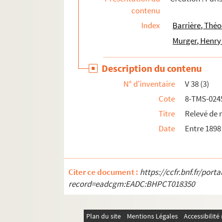
contenu
Gabriele D'Annunzio. La ville morte : tragédie
Index
Barrière, Théo
82 plantations de décors relevées par Marc V
Murger, Henry
Pierre Barbier. Vincenette : drame en 1 acte e
Félix Gandéra, Claude Gével. Vingt ans, Mada
Description du contenu
Maurice Hennequin, Pierre Veber. Vingt jours 
N° d'inventaire
V 38 (3)
Germaine Lefrancq. Vingt-cinq ans de bonheu
Cote
8-TMS-024
Benjamin Lebreton et Saint-Paul. Vingt-cinq m
Titre
Relevé de 
Fernand Nozière. Vingt-quatre heures de la v
Date
Entre 1898
Seymour Hicks, Ashley Dukes. Vintage wine. 
Jean d'Astorg. Le viol : drame en 2 actes. 191
Edouard Doyen. Violent par amour : pièce en 
Citer ce document :
https://ccfr.bnf.fr/por
Han Ryner. La vipère : drame en 2 actes. 1918
record=eadcgm:EADC:BHPCT018350
John Boynton Priestley. Virage dangereux : p
Michel André. Virginie : comédie en 3 actes. 
Plan du site
Mentions Légales
Accessibilit