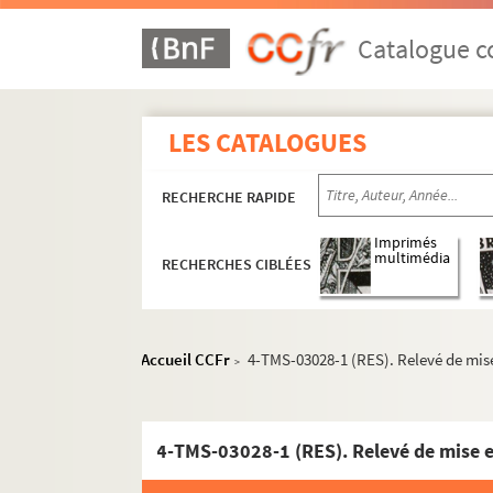
Roger-Ferdinand. Trois pour cent : pièce en 3
Michel Duran. Trois...Six...Neuf : comédie en 
Catalogue co
Charles-Simon Favart. Les trois sultanes ou S
Albert Willemetz, Sacha Guitry. La troisième
LES CATALOGUES
Jules Mary. Trompe la mort : drame en 11 tab
Alfred Bonsergent, Charles Simon. Trop heure
RECHERCHE RAPIDE
Yves Mirande. Le trou dans le mur : comédie e
Maurice Rostand. Trouble : pièce en 3 actes e
Imprimés
multimédia
RECHERCHES CIBLÉES
Edmond Fleg. Le trouble-fête : comédie en 3 a
Jean Richepin. Les truands : drame en 5 actes
Nicolas Nancey, Paul Armont. Le truc du Brési
Accueil CCFr
4-TMS-03028-1 (RES). Relevé de mise 
>
Louis Verneuil. Tu m'épouseras : pièce en 4 a
Louis Verneuil. Tu vas un peu fort : comédie e
Alfred Jarry. Ubu à l'Opéra. 1974
Pierre Rocher. Ulysse : comédie en 3 actes. 1