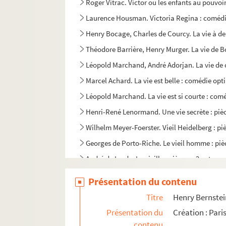
Roger Vitrac. Victor ou les enfants au pouvoi
Laurence Housman. Victoria Regina : comédie
Henry Bocage, Charles de Courcy. La vie à de
Théodore Barrière, Henry Murger. La vie de B
Léopold Marchand, André Adorjan. La vie de c
Marcel Achard. La vie est belle : comédie opti
Léopold Marchand. La vie est si courte : comé
Henri-René Lenormand. Une vie secrète : pièc
Wilhelm Meyer-Foerster. Vieil Heidelberg : piè
Georges de Porto-Riche. Le vieil homme : pièc
André de Lorde. La vieille : pièce en 2 actes e
Georges-Marie Bernanose. Vieille rancune : pi
Présentation du contenu
Alfred Athis. Vieille renommée : comédie en 1
Titre
Henry Bernstein
Luis Rego, Didier Kaminka. Viens chez moi, j
Présentation du
Création : Par
Edouard Bourdet. Vient de paraître : comédie
contenu