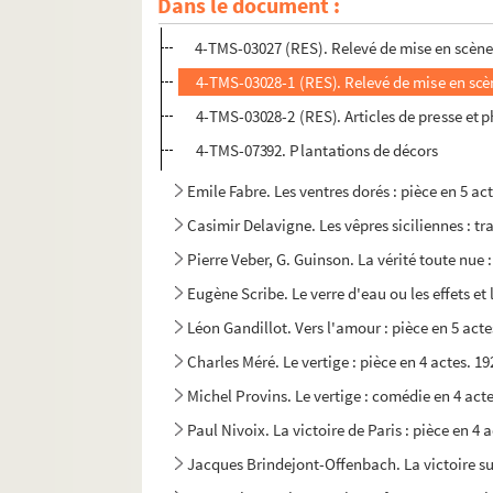
Dans le document :
Henry Bernstein. Le venin : pièce en 3 actes. 192
4-TMS-03027 (RES). Relevé de mise en scène
4-TMS-03028-1 (RES). Relevé de mise en scèn
4-TMS-03028-2 (RES). Articles de presse et 
4-TMS-07392. Plantations de décors
Emile Fabre. Les ventres dorés : pièce en 5 ac
Casimir Delavigne. Les vêpres siciliennes : tr
Pierre Veber, G. Guinson. La vérité toute nue
Eugène Scribe. Le verre d'eau ou les effets et
Léon Gandillot. Vers l'amour : pièce en 5 acte
Charles Méré. Le vertige : pièce en 4 actes. 19
Michel Provins. Le vertige : comédie en 4 act
Paul Nivoix. La victoire de Paris : pièce en 4 
Jacques Brindejont-Offenbach. La victoire sur