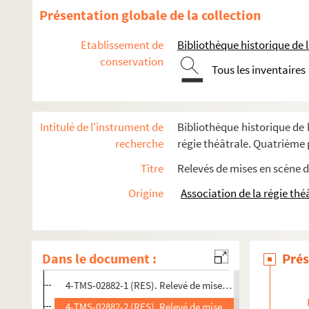
Louis Verneuil. Le traité d'Auteuil : comédie en 3 actes. 191
Présentation globale de la collection
Bonis-Charancle. La traite de blanches : drame en 5 actes.
Etablissement de
Bibliothèque historique de la
Gaston Pomier Layrargues. La transhumance (impromptu
conservation
Tennessee Williams. Un tramway nommé désir : pièce en 3 
Tous les inventaires
Ernest Jaubert. Tranchemont : comédie en 3 actes et en ver
Abel Hermant. Les transatlantiques : comédie en 4 actes. 
Intitulé de l'instrument de
Bibliothèque historique de l
Barally. Le travail de nuit : pantomime. vers 1910
recherche
régie théâtrale. Quatrième p
Victor Ducange, Dinaux. Trente ans ou la vie d'un joueur :
Titre
Relevés de mises en scène d
François Bourgeat et Marcel Maréchal. La très mirifique épop
Origine
Association de la régie thé
Paul Bourget. Le tribun : pièce en 3 actes. 1911
Henri Meilhac, Ludovic Halévy. Tricoche et Cacolet : vaudevil
4-TMS-02880 (RES). Relevé de mise en scène. 1
Dans le document :
Prés
4-TMS-02881 (RES). Relevé de mise en scène. 2
4-TMS-02882-1 (RES). Relevé de mise en scène. 3
4-TMS-02882-2 (RES). Relevé de mise en scène. 3