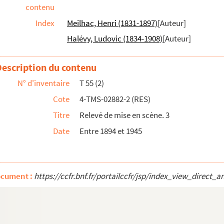
contenu
Index
Meilhac, Henri (1831-1897)
[Auteur]
Halévy, Ludovic (1834-1908)
[Auteur]
près le roman de Paul Reboux. 1929
Description du contenu
 actes. 1905
N° d'inventaire
T 55 (2)
Cote
4-TMS-02882-2 (RES)
istes : comédie en 4 actes. 1904
Titre
Relevé de mise en scène. 3
58
Date
Entre 1894 et 1945
es rouges : comédie en 3 actes. 1948
actes. 1840
ie-bouffe en 3 actes. 1884
ocument :
https://ccfr.bnf.fr/portailccfr/jsp/index_view_dir
 en 4 actes. 1897
tes. 1947