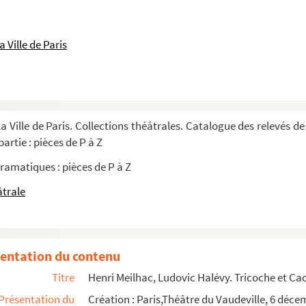
8
 1907
 Ville de Paris
)
actes, adaptation par Jean Cocteau, traducti...
s. Entre 1883 et 1945
1898
a Ville de Paris. Collections théâtrales. Catalogue des relevés de
artie : pièces de P à Z
 mélodrame en 3 époques et 7 tableaux. 182...
ramatiques : pièces de P à Z
ée Rabelais, tirée des cinq livres de Fr...
âtrale
le en 5 actes. 1871
entation du contenu
Titre
Henri Meilhac, Ludovic Halévy. Tricoche et Caco
Présentation du
Création : Paris,Théâtre du Vaudeville, 6 déce