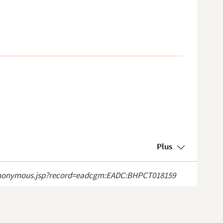
Plus
ect_anonymous.jsp?record=eadcgm:EADC:BHPCT018159