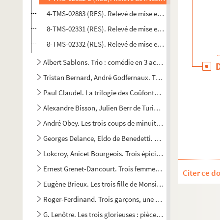
4-TMS-02883 (RES). Relevé de mise en scène. 4
8-TMS-02331 (RES). Relevé de mise en scène. 5
8-TMS-02332 (RES). Relevé de mise en scène. 6
Albert Sablons. Trio : comédie en 3 actes. Adaptation d'a
Tristan Bernard, André Godfernaux. Triplepatte : pièce en 4
Paul Claudel. La trilogie des Coûfontaine. 1988
Alexandre Bisson, Julien Berr de Turique. Les trois anabapt
André Obey. Les trois coups de minuit : pièce en 2 actes. 19
Georges Delance, Eldo de Benedetti. Trois douzaines de ros
Lokcroy, Anicet Bourgeois. Trois épiciers : vaudeville en 3 
Ernest Grenet-Dancourt. Trois femmes pour un mari : coméd
Citer ce d
Eugène Brieux. Les trois fille de Monsieur Dupont : comédie
Roger-Ferdinand. Trois garçons, une fille : comédie en 3 ac
G. Lenôtre. Les trois glorieuses : pièce en 4 actes. 1902