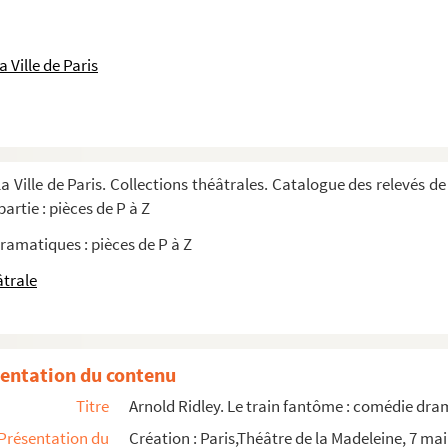
e orpheline ou les bandits de Capetown : dr...
 : pièce en 5 actes et 1 prologue. Adapta...
 Ville de Paris
936
 3 tableaux. 1911
a Ville de Paris. Collections théâtrales. Catalogue des relevés de
artie : pièces de P à Z
bre de l'anglais et adaptation à la scène...
ramatiques : pièces de P à Z
 Traduction de Suzanne Flour et Peter Grot...
âtrale
es. 1945
aux. Adaptation d'après le roman de Georg...
rain de plaisir : comédie en 4 actes. 1...
entation du contenu
tes. 1929
Titre
Arnold Ridley. Le train fantôme : comédie dra
ène de M. Geoffroy, relevée par Stebler
Présentation du
Création : Paris,Théâtre de la Madeleine, 7 mai
ène de M. Geoffroy, relevée par Stebler