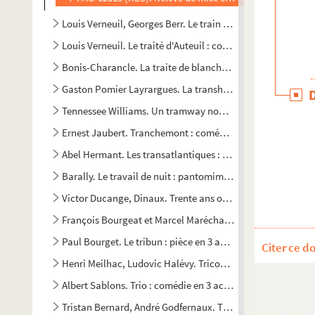
Louis Verneuil, Georges Berr. Le train pour Venise : comédi
Louis Verneuil. Le traité d'Auteuil : comédie en 3 actes. 191
Bonis-Charancle. La traite de blanches : drame en 5 actes.
Gaston Pomier Layrargues. La transhumance (impromptu
Tennessee Williams. Un tramway nommé désir : pièce en 3 
Ernest Jaubert. Tranchemont : comédie en 3 actes et en ver
Abel Hermant. Les transatlantiques : comédie en 4 actes. 
Barally. Le travail de nuit : pantomime. vers 1910
Victor Ducange, Dinaux. Trente ans ou la vie d'un joueur :
François Bourgeat et Marcel Maréchal. La très mirifique épop
Paul Bourget. Le tribun : pièce en 3 actes. 1911
Citer ce d
Henri Meilhac, Ludovic Halévy. Tricoche et Cacolet : vaudev
Albert Sablons. Trio : comédie en 3 actes. Adaptation d'a
Tristan Bernard, André Godfernaux. Triplepatte : pièce en 4