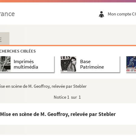
en 3 actes. 1924
rance
Mon compte C
ctes. 1914
E
CHERCHES CIBLÉES
Imprimés
Base
multimédia
Patrimoine
3
se en scène de M. Geoffroy, relevée par Stebler
lle en 3 actes. 1920
Notice
1 sur 1
rame en 5 actes et 9 tableaux. 1832
 en 3 actes. 1906
Mise en scène de M. Geoffroy, relevée par Stebler
t 10 tableaux. 1903
e en 12 tableaux. 1891