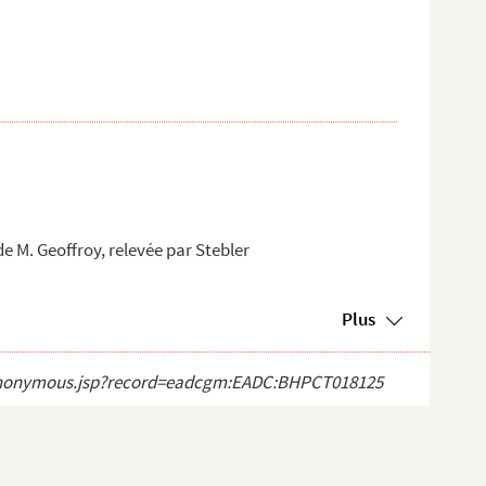
de M. Geoffroy, relevée par Stebler
Plus
ect_anonymous.jsp?record=eadcgm:EADC:BHPCT018125