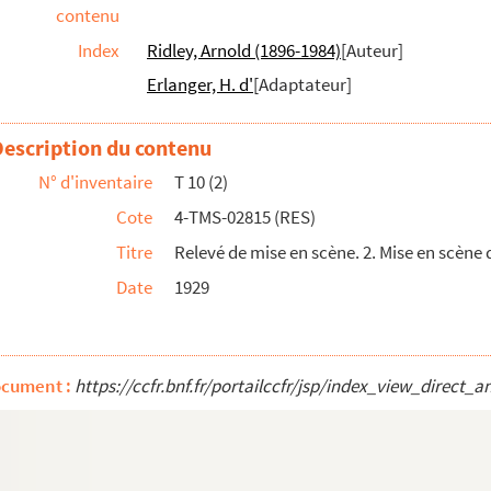
contenu
e en 3 actes. 1937
Index
Ridley, Arnold (1896-1984)
[Auteur]
8
Erlanger, H. d'
[Adaptateur]
 1907
)
Description du contenu
actes, adaptation par Jean Cocteau, traducti...
N° d'inventaire
T 10 (2)
s. Entre 1883 et 1945
Cote
4-TMS-02815 (RES)
1898
Titre
Relevé de mise en scène. 2. Mise en scène 
Date
1929
 mélodrame en 3 époques et 7 tableaux. 182...
ée Rabelais, tirée des cinq livres de Fr...
ocument :
https://ccfr.bnf.fr/portailccfr/jsp/index_view_dir
ille en 5 actes. 1871
près le roman de Paul Reboux. 1929
 actes. 1905