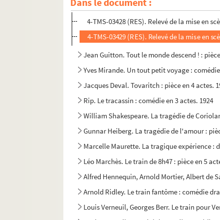
Dans le document :
Françoise Dorin. Le Tournant : pièce en 4 actes.
4-TMS-03428 (RES). Relevé de la mise en scè
4-TMS-03429 (RES). Relevé de la mise en scè
Jean Guitton. Tout le monde descend ! : pièce
Yves Mirande. Un tout petit voyage : comédie 
Jacques Deval. Tovaritch : pièce en 4 actes. 
Rip. Le tracassin : comédie en 3 actes. 1924
William Shakespeare. La tragédie de Coriolan.
Gunnar Heiberg. La tragédie de l'amour : pièc
Marcelle Maurette. La tragique expérience : 
Léo Marchès. Le train de 8h47 : pièce en 5 ac
Alfred Hennequin, Arnold Mortier, Albert de Sai
Arnold Ridley. Le train fantôme : comédie dr
Louis Verneuil, Georges Berr. Le train pour Ve