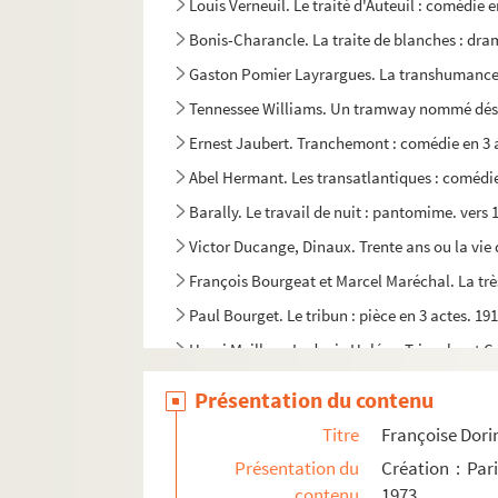
Louis Verneuil. Le traité d'Auteuil : comédie e
Bonis-Charancle. La traite de blanches : dra
Gaston Pomier Layrargues. La transhumanc
Tennessee Williams. Un tramway nommé désir 
Ernest Jaubert. Tranchemont : comédie en 3 ac
Abel Hermant. Les transatlantiques : comédie
Barally. Le travail de nuit : pantomime. vers 
Victor Ducange, Dinaux. Trente ans ou la vie 
François Bourgeat et Marcel Maréchal. La très 
Paul Bourget. Le tribun : pièce en 3 actes. 19
Henri Meilhac, Ludovic Halévy. Tricoche et Ca
Albert Sablons. Trio : comédie en 3 actes. A
Présentation du contenu
Tristan Bernard, André Godfernaux. Triplepatt
Titre
Françoise Dorin
Paul Claudel. La trilogie des Coûfontaine. 19
Présentation du
Création : Par
Alexandre Bisson, Julien Berr de Turique. Les
contenu
1973.