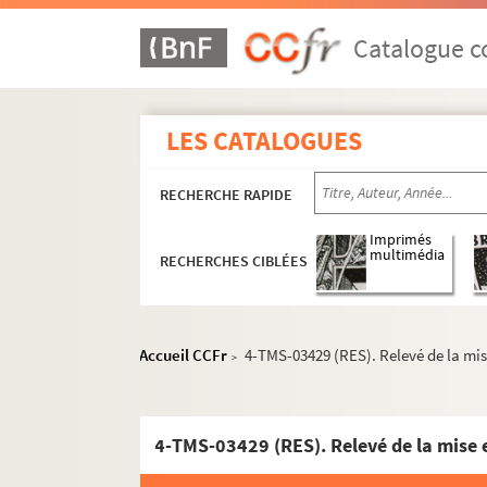
Adolphe Belot, Edmond Villetard. Le testamen
Théodore Barrière, Edmond Gondinet. Tête de 
Catalogue co
Jean-Victor Pellerin. Têtes de rechange : spec
Robert Anderson. Thé et sympathie : pièce en 
LES CATALOGUES
Victorien Sardou. Théodora : drame en 5 acte
Nicolas Nancey, Paul Armont. Théodore et Cie
RECHERCHE RAPIDE
Emile Zola. Thérèse Raquin : drame en 4 acte
Victorien Sardou. Thermidor : drame historiq
Imprimés
multimédia
RECHERCHES CIBLÉES
Édouard Brisebarre, Marc-Michel. Un tigre du
André Sylvane, André Mouëzy-Eon. Tire-Au-Fla
Victor Séjour. La tireuse de cartes : drame en
Accueil CCFr
4-TMS-03429 (RES). Relevé de la mis
>
Hippolyte Lucas. Le tisserand de Ségovie : dra
Henri Jeanson. Toi que j'ai tant aimée... : co
Paul Raynal. Le tombeau sous l'Arc de Triomp
Paul Armont, Marcel Gerbidon. La tontine : c