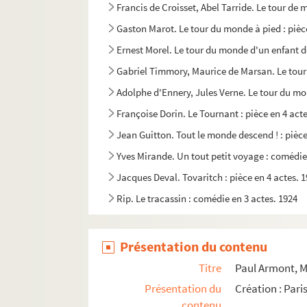
Francis de Croisset, Abel Tarride. Le tour de 
Gaston Marot. Le tour du monde à pied : pièce
Ernest Morel. Le tour du monde d'un enfant de
Gabriel Timmory, Maurice de Marsan. Le tour
Adolphe d'Ennery, Jules Verne. Le tour du mon
Françoise Dorin. Le Tournant : pièce en 4 act
Jean Guitton. Tout le monde descend ! : pièce
Yves Mirande. Un tout petit voyage : comédie 
Jacques Deval. Tovaritch : pièce en 4 actes. 
Rip. Le tracassin : comédie en 3 actes. 1924
William Shakespeare. La tragédie de Coriolan.
Gunnar Heiberg. La tragédie de l'amour : pièc
Présentation du contenu
Marcelle Maurette. La tragique expérience : 
Titre
Paul Armont, M
Léo Marchès. Le train de 8h47 : pièce en 5 ac
Présentation du
Création : Pari
contenu
Alfred Hennequin, Arnold Mortier, Albert de Sai