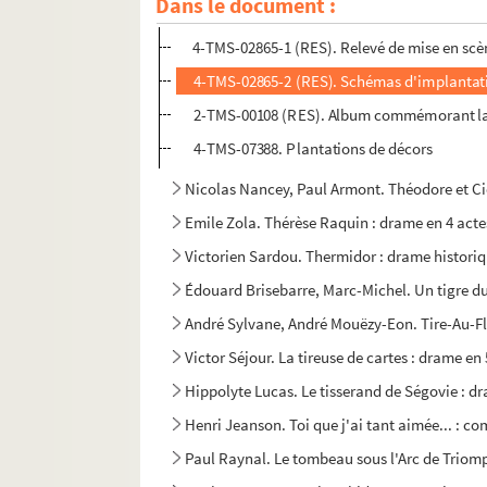
Dans le document :
Victorien Sardou. Théodora : drame en 5 actes e
4-TMS-02865-1 (RES). Relevé de mise en scè
4-TMS-02865-2 (RES). Schémas d'implantat
2-TMS-00108 (RES). Album commémorant la cr
4-TMS-07388. Plantations de décors
Nicolas Nancey, Paul Armont. Théodore et Cie
Emile Zola. Thérèse Raquin : drame en 4 acte
Victorien Sardou. Thermidor : drame historiq
Édouard Brisebarre, Marc-Michel. Un tigre du
André Sylvane, André Mouëzy-Eon. Tire-Au-Fla
Victor Séjour. La tireuse de cartes : drame en
Hippolyte Lucas. Le tisserand de Ségovie : dra
Henri Jeanson. Toi que j'ai tant aimée... : co
Paul Raynal. Le tombeau sous l'Arc de Triomp