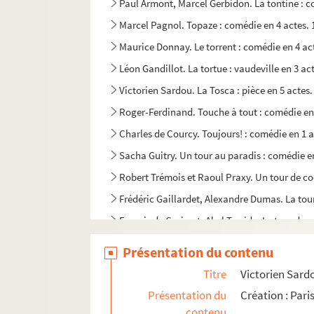
Paul Armont, Marcel Gerbidon. La tontine : c
Marcel Pagnol. Topaze : comédie en 4 actes. 
Maurice Donnay. Le torrent : comédie en 4 ac
Léon Gandillot. La tortue : vaudeville en 3 ac
Victorien Sardou. La Tosca : pièce en 5 actes.
Roger-Ferdinand. Touche à tout : comédie en 
Charles de Courcy. Toujours! : comédie en 1 a
Sacha Guitry. Un tour au paradis : comédie e
Robert Trémois et Raoul Praxy. Un tour de co
Frédéric Gaillardet, Alexandre Dumas. La tour
Francis de Croisset, Abel Tarride. Le tour de 
Gaston Marot. Le tour du monde à pied : pièce
Présentation du contenu
Ernest Morel. Le tour du monde d'un enfant de
Titre
Victorien Sardo
Gabriel Timmory, Maurice de Marsan. Le tour
Présentation du
Création : Pari
Adolphe d'Ennery, Jules Verne. Le tour du mon
contenu