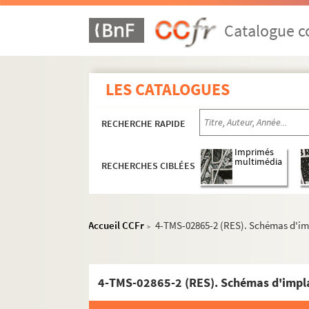
Alexandre Bisson, Antony Mars. Les surprises 
André Sylvane, Jean Gascogne. Le sursis : vau
Catalogue co
Steve Passeur. Suzanne : comédie en 3 actes.
Eugène Brieux. Suzette : pièce en 3 actes. 19
LES CATALOGUES
Roger Martin du Gard. Un taciturne : pièce en
Georges Feydeau. Tailleur pour dames : coméd
RECHERCHE RAPIDE
André Mouezy-Eon, Alfred Vercourt et Jean Bev
Slawomir Mrozek. Tango : pièce en 3 actes, a
Imprimés
multimédia
RECHERCHES CIBLÉES
Lardenois. La Tante Bazu : comédie-vaudevill
Maurice Boniface, Edouard Bodin. La tante Lé
Marc-Gilbert Sauvajon. Tapage nocturne : piè
Accueil CCFr
4-TMS-02865-2 (RES). Schémas d'im
>
Molière. Tartuffe ou L'imposteur : comédie en
Charles Nuitter, Joseph Derley. Une tasse de 
André Mouëzy-Eon, Henri Bataille. T'auras pas
4-TMS-02865-2 (RES). Schémas d'impla
Yvan Noë. Teddy and Partner : comédie en 3 a