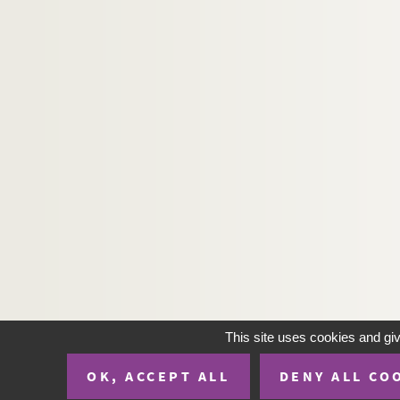
Georges-Marie Bernanose. Vieille rancune : pi
Alfred Athis. Vieille renommée : comédie en 1
Luis Rego, Didier Kaminka. Viens chez moi, j
Edouard Bourdet. Vient de paraître : comédie
Auguste Villeroy. La vierge de Lutèce : pièce e
André Sylvane, Benjamin Rabier. Vierge et coc
Henry Bataille. La vierge folle : pièce en 4 ac
Dumanoir, Adolphe d'Ennery. Le vieux Caporal
Henri Lavedan. Le vieux Marcheur : comédie e
Robert de Flers, Francis de Croisset. Les vign
Steve Passeur. Une vilaine femme : pièce inéd
Léon Gandillot. La Villa Gaby : comédie en 3 
This site uses cookies and gi
Octave Feuillet. Le village : comédie en 1 act
OK, ACCEPT ALL
DENY ALL CO
Gabriele D'Annunzio. La ville morte : tragédie