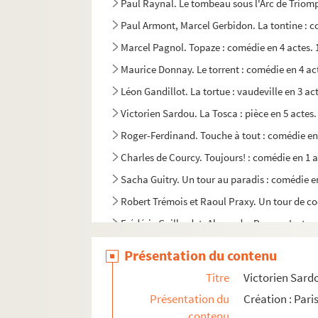
Paul Raynal. Le tombeau sous l'Arc de Triomp
Paul Armont, Marcel Gerbidon. La tontine : c
Marcel Pagnol. Topaze : comédie en 4 actes. 
Maurice Donnay. Le torrent : comédie en 4 ac
Léon Gandillot. La tortue : vaudeville en 3 ac
Victorien Sardou. La Tosca : pièce en 5 actes.
Roger-Ferdinand. Touche à tout : comédie en 
Charles de Courcy. Toujours! : comédie en 1 a
Sacha Guitry. Un tour au paradis : comédie e
Robert Trémois et Raoul Praxy. Un tour de co
Frédéric Gaillardet, Alexandre Dumas. La tour
Francis de Croisset, Abel Tarride. Le tour de 
Présentation du contenu
Gaston Marot. Le tour du monde à pied : pièce
Titre
Victorien Sardo
Ernest Morel. Le tour du monde d'un enfant de
Présentation du
Création : Pari
Gabriel Timmory, Maurice de Marsan. Le tour
contenu