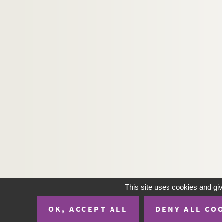
André de Lorde. La vieille : pièce en 2 actes e
Georges-Marie Bernanose. Vieille rancune : pi
Alfred Athis. Vieille renommée : comédie en 1
Luis Rego, Didier Kaminka. Viens chez moi, j
Edouard Bourdet. Vient de paraître : comédie
Auguste Villeroy. La vierge de Lutèce : pièce e
André Sylvane, Benjamin Rabier. Vierge et coc
Henry Bataille. La vierge folle : pièce en 4 ac
Dumanoir, Adolphe d'Ennery. Le vieux Caporal
Henri Lavedan. Le vieux Marcheur : comédie e
Robert de Flers, Francis de Croisset. Les vign
Steve Passeur. Une vilaine femme : pièce inéd
This site uses cookies and gi
Léon Gandillot. La Villa Gaby : comédie en 3 
OK, ACCEPT ALL
DENY ALL CO
Octave Feuillet. Le village : comédie en 1 act