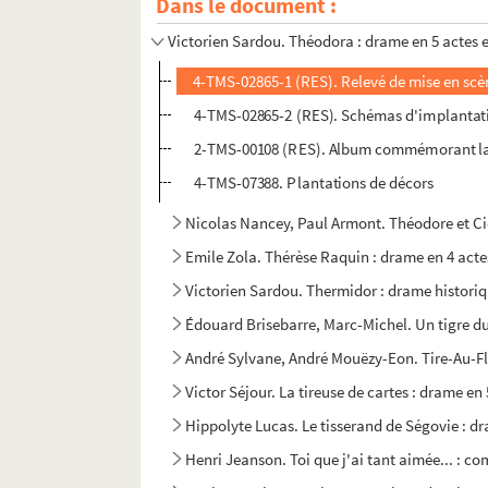
Dans le document :
Robert Anderson. Thé et sympathie : pièce en 
Victorien Sardou. Théodora : drame en 5 actes e
4-TMS-02865-1 (RES). Relevé de mise en scè
4-TMS-02865-2 (RES). Schémas d'implantat
2-TMS-00108 (RES). Album commémorant la cr
4-TMS-07388. Plantations de décors
Nicolas Nancey, Paul Armont. Théodore et Cie
Emile Zola. Thérèse Raquin : drame en 4 acte
Victorien Sardou. Thermidor : drame historiq
Édouard Brisebarre, Marc-Michel. Un tigre du
André Sylvane, André Mouëzy-Eon. Tire-Au-Fla
Victor Séjour. La tireuse de cartes : drame en
Hippolyte Lucas. Le tisserand de Ségovie : dra
Henri Jeanson. Toi que j'ai tant aimée... : co