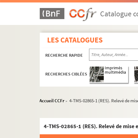
Fritz Hochwälder. Sur la terre comme au ciel :
Alexandre Bisson, Antony Mars. Les surprises 
Catalogue co
André Sylvane, Jean Gascogne. Le sursis : vau
Steve Passeur. Suzanne : comédie en 3 actes.
LES CATALOGUES
Eugène Brieux. Suzette : pièce en 3 actes. 19
Roger Martin du Gard. Un taciturne : pièce en
RECHERCHE RAPIDE
Georges Feydeau. Tailleur pour dames : coméd
André Mouezy-Eon, Alfred Vercourt et Jean Bev
Imprimés
multimédia
RECHERCHES CIBLÉES
Slawomir Mrozek. Tango : pièce en 3 actes, a
Lardenois. La Tante Bazu : comédie-vaudevill
Maurice Boniface, Edouard Bodin. La tante Lé
Accueil CCFr
4-TMS-02865-1 (RES). Relevé de mis
>
Marc-Gilbert Sauvajon. Tapage nocturne : piè
Molière. Tartuffe ou L'imposteur : comédie en
Charles Nuitter, Joseph Derley. Une tasse de 
4-TMS-02865-1 (RES). Relevé de mise 
André Mouëzy-Eon, Henri Bataille. T'auras pas