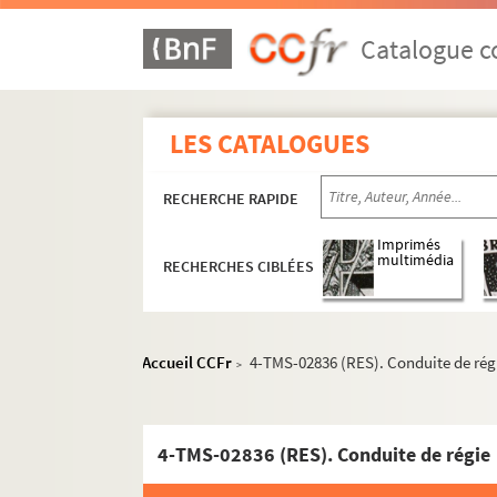
Lambert Thiboust, Alfred Delacour. Les souve
Bonis-Charancle. Souvent femme... : comédie
Catalogue co
Villemer, Lucien Delormel. Souviens-toi de Cl
Madeleine de Zogheb, Jacques de Zogheb. Spo
LES CATALOGUES
Louis Ducreux. Le square du Pérou : comédie 
Max Maurey. Le stradivarius : comédie en 1 a
RECHERCHE RAPIDE
Nicolaï Erdman. Le suicidé : pièce en 5 actes
Sacha Guitry. Un sujet de roman : pièce en 4 
Imprimés
multimédia
RECHERCHES CIBLÉES
Émile de Girardin. Le supplice d'une femme :
Gabriel Trarieux. Sur la foi des étoiles : pièce
Fritz Hochwälder. Sur la terre comme au ciel :
Accueil CCFr
4-TMS-02836 (RES). Conduite de rég
>
Alexandre Bisson, Antony Mars. Les surprises 
André Sylvane, Jean Gascogne. Le sursis : vau
Steve Passeur. Suzanne : comédie en 3 actes.
4-TMS-02836 (RES). Conduite de régie
Eugène Brieux. Suzette : pièce en 3 actes. 19