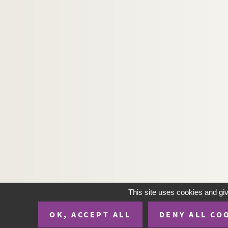
Charles Méré. Le vertige : pièce en 4 actes. 19
Michel Provins. Le vertige : comédie en 4 act
Paul Nivoix. La victoire de Paris : pièce en 4 
Jacques Brindejont-Offenbach. La victoire sur
Roger Vitrac. Victor ou les enfants au pouvoi
Laurence Housman. Victoria Regina : comédie
Henry Bocage, Charles de Courcy. La vie à de
Théodore Barrière, Henry Murger. La vie de B
Léopold Marchand, André Adorjan. La vie de c
Marcel Achard. La vie est belle : comédie opti
Léopold Marchand. La vie est si courte : comé
Henri-René Lenormand. Une vie secrète : pièc
This site uses cookies and gi
Wilhelm Meyer-Foerster. Vieil Heidelberg : piè
OK, ACCEPT ALL
DENY ALL CO
Georges de Porto-Riche. Le vieil homme : pièc