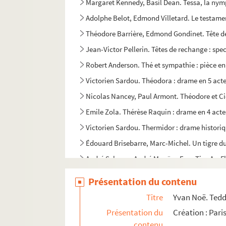
Margaret Kennedy, Basil Dean. Tessa, la nymph
Adolphe Belot, Edmond Villetard. Le testamen
Théodore Barrière, Edmond Gondinet. Tête de 
Jean-Victor Pellerin. Têtes de rechange : spec
Robert Anderson. Thé et sympathie : pièce en 
Victorien Sardou. Théodora : drame en 5 acte
Nicolas Nancey, Paul Armont. Théodore et Cie
Emile Zola. Thérèse Raquin : drame en 4 acte
Victorien Sardou. Thermidor : drame historiq
Édouard Brisebarre, Marc-Michel. Un tigre du
André Sylvane, André Mouëzy-Eon. Tire-Au-Fla
Victor Séjour. La tireuse de cartes : drame en
Présentation du contenu
Hippolyte Lucas. Le tisserand de Ségovie : dra
Titre
Yvan Noë. Tedd
Henri Jeanson. Toi que j'ai tant aimée... : co
Présentation du
Création : Pari
Paul Raynal. Le tombeau sous l'Arc de Triomp
contenu