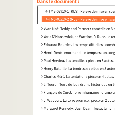
Dans le document :
André Mouëzy-Eon, Henri Bataille. T'auras pas sa
4-TMS-02910-1 (RES). Relevé de mise en scè
4-TMS-02910-2 (RES). Relevé de mise en scè
Yvan Noë. Teddy and Partner : comédie en 3 a
Yoris D'Hansewick, de Wattine, P. Ruez. Le te
Edouard Bourdet. Les temps difficiles : coméd
Henri-René Lenormand. Le temps est un songe
Paul Hervieu. Les tenailles : pièce en 3 actes.
Henry Bataille. La tendresse : pièce en 3 acte
Charles Méré. La tentation : pièce en 4 actes.
L. Tourol. Terre de feu : drame historique en 5
François de Curel. Terre inhumaine : drame e
J. Wappers. La terre promise : pièce en 2 actes
Margaret Kennedy, Basil Dean. Tessa, la nymph