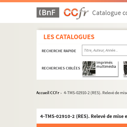
Marcel Gerbidon et Paul Armont. Souris d'hôt
John Steinbeck. Des souris et des hommes : pi
Catalogue co
Arthur Bernède. Sous l'épaulette : drame en 5
Léon Gandillot. Le sous-préfet de Château-Bu
LES CATALOGUES
Louis Ducreux. Un souvenir d'Italie : comédie
Lambert Thiboust, Alfred Delacour. Les souve
RECHERCHE RAPIDE
Bonis-Charancle. Souvent femme... : comédie
Villemer, Lucien Delormel. Souviens-toi de Cl
Imprimés
multimédia
RECHERCHES CIBLÉES
Madeleine de Zogheb, Jacques de Zogheb. Spo
Louis Ducreux. Le square du Pérou : comédie 
Max Maurey. Le stradivarius : comédie en 1 a
Accueil CCFr
4-TMS-02910-2 (RES). Relevé de mise
>
Nicolaï Erdman. Le suicidé : pièce en 5 actes
Sacha Guitry. Un sujet de roman : pièce en 4 
Émile de Girardin. Le supplice d'une femme :
4-TMS-02910-2 (RES). Relevé de mise e
Gabriel Trarieux. Sur la foi des étoiles : pièce