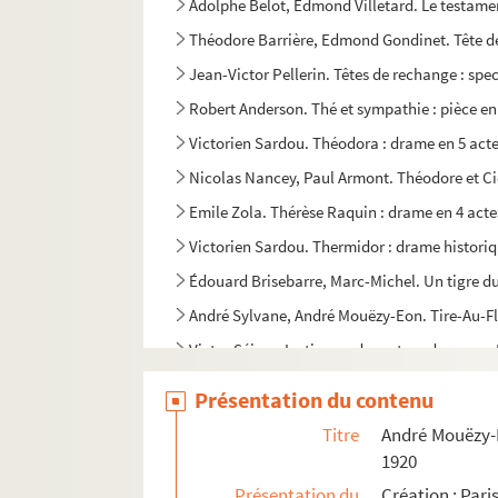
Adolphe Belot, Edmond Villetard. Le testamen
Théodore Barrière, Edmond Gondinet. Tête de 
Jean-Victor Pellerin. Têtes de rechange : spec
Robert Anderson. Thé et sympathie : pièce en 
Victorien Sardou. Théodora : drame en 5 acte
Nicolas Nancey, Paul Armont. Théodore et Cie
Emile Zola. Thérèse Raquin : drame en 4 acte
Victorien Sardou. Thermidor : drame historiq
Édouard Brisebarre, Marc-Michel. Un tigre du
André Sylvane, André Mouëzy-Eon. Tire-Au-Fla
Victor Séjour. La tireuse de cartes : drame en
Hippolyte Lucas. Le tisserand de Ségovie : dra
Présentation du contenu
Henri Jeanson. Toi que j'ai tant aimée... : co
Titre
André Mouëzy-Eo
Paul Raynal. Le tombeau sous l'Arc de Triomp
1920
Paul Armont, Marcel Gerbidon. La tontine : c
Présentation du
Création : Pari