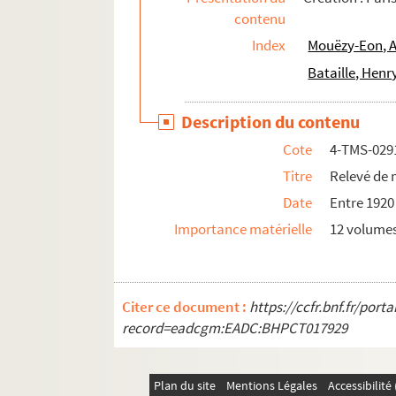
contenu
Marcel Pagnol. Topaze : comédie en 4 actes. 
Index
Mouëzy-Eon, A
Maurice Donnay. Le torrent : comédie en 4 ac
Bataille, Henr
Léon Gandillot. La tortue : vaudeville en 3 ac
Victorien Sardou. La Tosca : pièce en 5 actes.
Description du contenu
Roger-Ferdinand. Touche à tout : comédie en 
Cote
4-TMS-029
Charles de Courcy. Toujours! : comédie en 1 a
Titre
Relevé de 
Sacha Guitry. Un tour au paradis : comédie e
Date
Entre 1920
Robert Trémois et Raoul Praxy. Un tour de co
Importance matérielle
12 volumes,
Frédéric Gaillardet, Alexandre Dumas. La tour
Francis de Croisset, Abel Tarride. Le tour de 
Gaston Marot. Le tour du monde à pied : pièce
Citer ce document :
https://ccfr.bnf.fr/por
Ernest Morel. Le tour du monde d'un enfant de
record=eadcgm:EADC:BHPCT017929
Gabriel Timmory, Maurice de Marsan. Le tour
Adolphe d'Ennery, Jules Verne. Le tour du mon
Plan du site
Mentions Légales
Accessibilit