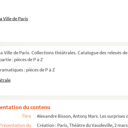
ie-vaudeville en 1 acte. 1872
en 3 actes. 1930
 Ville de Paris
948
ar Michel Vinaver. 1984
a Ville de Paris. Collections théâtrales. Catalogue des relevés de
tes. 1865
artie : pièces de P à Z
00
ramatiques : pièces de P à Z
ctes. 1952
âtrale
édie en 3 actes. 1888
entation du contenu
Titre
Alexandre Bisson, Antony Mars. Les surprises d
Présentation du
Création : Paris, Théâtre du Vaudeville, 2 mars