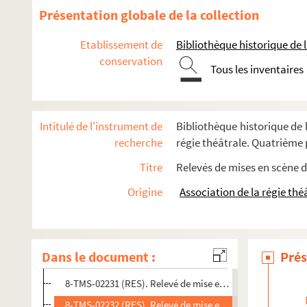
Villemer, Lucien Delormel. Souviens-toi de Clémentine : fol
Présentation globale de la collection
Madeleine de Zogheb, Jacques de Zogheb. Sport : comédie 
Etablissement de
Bibliothèque historique de la
Louis Ducreux. Le square du Pérou : comédie en 3 actes. 1
conservation
Max Maurey. Le stradivarius : comédie en 1 acte. 1909
Tous les inventaires
Nicolaï Erdman. Le suicidé : pièce en 5 actes. Traduction p
Sacha Guitry. Un sujet de roman : pièce en 4 actes. 1923
Intitulé de l'instrument de
Bibliothèque historique de l
Émile de Girardin. Le supplice d'une femme : drame en 3 ac
recherche
régie théâtrale. Quatrième p
Gabriel Trarieux. Sur la foi des étoiles : pièce en 3 actes. 19
Titre
Relevés de mises en scène d
Fritz Hochwälder. Sur la terre comme au ciel : pièce en 3 a
Origine
Association de la régie thé
Alexandre Bisson, Antony Mars. Les surprises du divorce : com
8-TMS-02228 (RES). Relevé de mise en scène. 1
8-TMS-02229 (RES). Relevé de mise en scène. 2
Dans le document :
Prés
8-TMS-02230 (RES). Relevé de mise en scène. 3
8-TMS-02231 (RES). Relevé de mise en scène. 4
8-TMS-02232 (RES). Relevé de mise en scène. 5