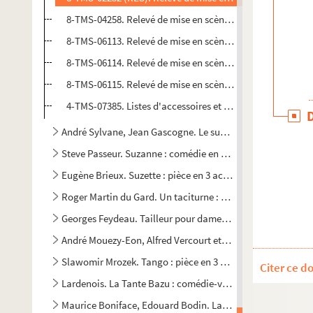
8-TMS-04258. Relevé de mise en scène. 6
8-TMS-06113. Relevé de mise en scène. 7
8-TMS-06114. Relevé de mise en scène. 8
8-TMS-06115. Relevé de mise en scène. 9. Mise en scène 
4-TMS-07385. Listes d'accessoires et de meubles
André Sylvane, Jean Gascogne. Le sursis : vaudeville en 3 a
Steve Passeur. Suzanne : comédie en 3 actes. 1929
Eugène Brieux. Suzette : pièce en 3 actes. 1909
Roger Martin du Gard. Un taciturne : pièce en 3 actes. 1931
Georges Feydeau. Tailleur pour dames : comédie en 3 actes
André Mouezy-Eon, Alfred Vercourt et Jean Bever. Le tampon
Slawomir Mrozek. Tango : pièce en 3 actes, adaptation fra
Citer ce d
Lardenois. La Tante Bazu : comédie-vaudeville en 2 actes.
Maurice Boniface, Edouard Bodin. La tante Léontine : comé