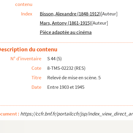
contenu
Index
Bisson, Alexandre (1848-1912)
[Auteur]
Mars, Antony (1861-1915)
[Auteur]
Pièce adaptée au cinéma
de Georges Roux
Description du contenu
ctes. 1896
N° d'inventaire
S 44 (5)
Cote
8-TMS-02232 (RES)
Titre
Relevé de mise en scène. 5
Date
Entre 1903 et 1945
. 1887
 du capiston : vaudeville militaire en 3 a...
nçaise par Georges Lisowski, Claude Roy. 19...
ocument :
https://ccfr.bnf.fr/portailccfr/jsp/index_view_dir
 1844
die en 3 actes. 1890