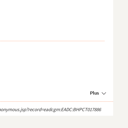
Plus
ect_anonymous.jsp?record=eadcgm:EADC:BHPCT017886