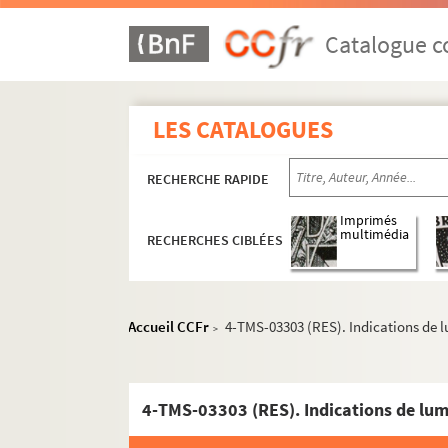
Fernand Nozière, Alfred Savoir. La sonate à K
Maurice Hennequin, Romain Coolus. La sonne
Catalogue co
Henry Meilhac, Ludovic Halévy. Les sonnettes
Joseph Bouchardy. Le sonneur de Saint-Paul 
LES CATALOGUES
Victorien Sardou. La sorcière : drame en 5 ac
Anicet Bourgeois, Jules Barbier. La sorcière ou
RECHERCHE RAPIDE
Henri-René Lenormand. Sortilèges : pièce en 
Philippe Fauré-Frémiet. Le souffle du désordre
Imprimés
multimédia
RECHERCHES CIBLÉES
Arthur Schnitzler. Souper d'adieu : comédie 
Denys Amiel, André Obey. La souriante madam
André Rivoire. Le sourire du faune : pièce en 
Accueil CCFr
4-TMS-03303 (RES). Indications de l
>
Édouard Pailleron. La souris : comédie en 3 a
Marie-Louise Villiers. Les souris dansent : co
Marcel Gerbidon et Paul Armont. Souris d'hôt
4-TMS-03303 (RES). Indications de lum
John Steinbeck. Des souris et des hommes : pi