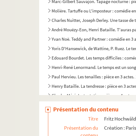
Marc-Gilbert Sauvajon. Tapage nocturne : piè
Molière. Tartuffe ou L'imposteur : comédie en
Charles Nuitter, Joseph Derley. Une tasse de 
André Mouëzy-Eon, Henri Bataille. T'auras pas
Yvan Noë. Teddy and Partner : comédie en 3 a
Yoris D'Hansewick, de Wattine, P. Ruez. Le te
Edouard Bourdet. Les temps difficiles : coméd
Henri-René Lenormand. Le temps est un songe
Paul Hervieu. Les tenailles : pièce en 3 actes.
Henry Bataille. La tendresse : pièce en 3 acte
Charles Méré. La tentation : pièce en 4 actes.
L. Tourol. Terre de feu : drame historique en 5
Présentation du contenu
François de Curel. Terre inhumaine : drame e
Titre
Fritz Hochwälde
J. Wappers. La terre promise : pièce en 2 actes
Présentation du
Création : Pari
Margaret Kennedy, Basil Dean. Tessa, la nymph
contenu