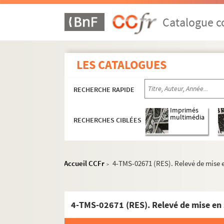
Eugène Brieux. Simone : pièce en 3 actes. 19
Yves Mirande, Alex Madis. Simone est comme ç
Catalogue co
Maurice Magre. Sin : féerie chinoise en 3 part
Pierre de Marivaux. Les sincères : comédie en
LES CATALOGUES
René Fauchois. Le singe qui parle : comédie e
Henri Lavedan. Sire : pièce en 5 actes. 1909
RECHERCHE RAPIDE
Théodore de Banville. Socrate et sa femme : 
Jean Giraudoux. Sodome et Gomorrhe : pièce 
Imprimés
multimédia
RECHERCHES CIBLÉES
Henry Bataille. Les soeurs d'amour : pièce en 
Jean-Jacques Bernard. Les soeurs Guedonec : 
Pierre Veber. Les soeurs Mirette : pièce en 3 a
Accueil CCFr
4-TMS-02671 (RES). Relevé de mise e
>
José de Bérys, Marcel Doligny . Un soir chez N
Raoul Moretti, Paul Armont, Marcel Gerbidon, 
Maurice Magre. Le soldat de plomb et la dans
4-TMS-02671 (RES). Relevé de mise en 
Jehan Rictus. Les soliloques du pauvre : adap