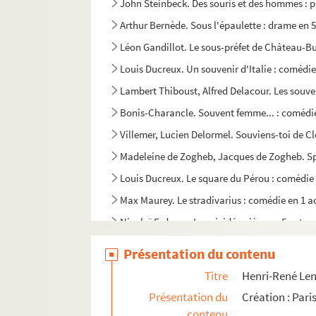
John Steinbeck. Des souris et des hommes : pi
Arthur Bernède. Sous l'épaulette : drame en 5
Léon Gandillot. Le sous-préfet de Château-Bu
Louis Ducreux. Un souvenir d'Italie : comédie
Lambert Thiboust, Alfred Delacour. Les souve
Bonis-Charancle. Souvent femme... : comédie
Villemer, Lucien Delormel. Souviens-toi de Cl
Madeleine de Zogheb, Jacques de Zogheb. Spo
Louis Ducreux. Le square du Pérou : comédie 
Max Maurey. Le stradivarius : comédie en 1 a
Nicolaï Erdman. Le suicidé : pièce en 5 actes
Sacha Guitry. Un sujet de roman : pièce en 4 
Présentation du contenu
Émile de Girardin. Le supplice d'une femme :
Titre
Henri-René Leno
Gabriel Trarieux. Sur la foi des étoiles : pièce
Présentation du
Création : Pari
Fritz Hochwälder. Sur la terre comme au ciel :
contenu