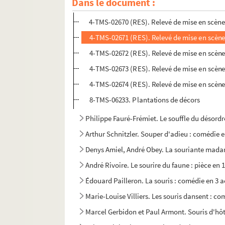
Dans le document :
Henri-René Lenormand. Sortilèges : pièce en 3 a
4-TMS-02670 (RES). Relevé de mise en scène
4-TMS-02671 (RES). Relevé de mise en scène
4-TMS-02672 (RES). Relevé de mise en scène
4-TMS-02673 (RES). Relevé de mise en scène
4-TMS-02674 (RES). Relevé de mise en scène
8-TMS-06233. Plantations de décors
Philippe Fauré-Frémiet. Le souffle du désordre
Arthur Schnitzler. Souper d'adieu : comédie 
Denys Amiel, André Obey. La souriante madam
André Rivoire. Le sourire du faune : pièce en 
Édouard Pailleron. La souris : comédie en 3 a
Marie-Louise Villiers. Les souris dansent : co
Marcel Gerbidon et Paul Armont. Souris d'hôt