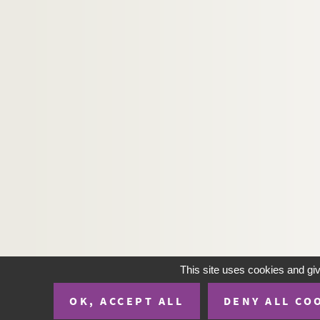
G. Lenôtre. Les trois glorieuses : pièce en 4 ac
Arthur Bernède, Aristide Bruant. Les trois lég
Alexandre Dumas, Auguste Maquet. Les trois
Marcel Marceau. Les trois perruques : panto
Roger-Ferdinand. Trois pour cent : pièce en 3
Michel Duran. Trois...Six...Neuf : comédie en 
Charles-Simon Favart. Les trois sultanes ou S
Albert Willemetz, Sacha Guitry. La troisième
Jules Mary. Trompe la mort : drame en 11 tab
Alfred Bonsergent, Charles Simon. Trop heure
Yves Mirande. Le trou dans le mur : comédie e
Maurice Rostand. Trouble : pièce en 3 actes e
This site uses cookies and gi
Edmond Fleg. Le trouble-fête : comédie en 3 a
OK, ACCEPT ALL
DENY ALL CO
Jean Richepin. Les truands : drame en 5 actes