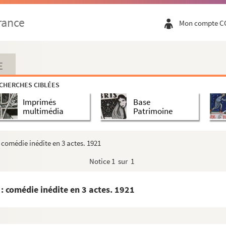
rance
Mon compte C
tu : comédie en 3 actes. 1903
E
CHERCHES CIBLÉES
aux. 1938
Imprimés
Base
es. 1836
multimédia
Patrimoine
. 1935
comédie inédite en 3 actes. 1921
Notice
1 sur 1
 prose. 1860
895
: comédie inédite en 3 actes. 1921
eville en 1 acte. 1852