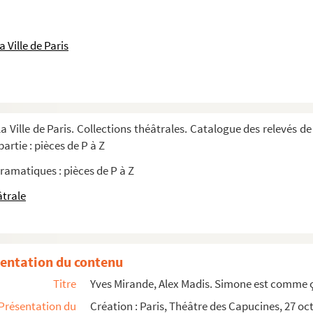
en 4 actes. 1897
 Ville de Paris
te. 1899
. 1883
s. 1931
a Ville de Paris. Collections théâtrales. Catalogue des relevés de
artie : pièces de P à Z
 tableaux. 1907
ramatiques : pièces de P à Z
ctes. 1924
âtrale
historique en 10 tableaux. 1871
 1960
entation du contenu
aux. 1932
Titre
Yves Mirande, Alex Madis. Simone est comme ça
Présentation du
Création : Paris, Théâtre des Capucines, 27 oc
dite en 3 actes. 1921