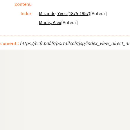
contenu
Index
Mirande, Yves (1875-1957)
[Auteur]
Madis, Alex
[Auteur]
eaux. 1921
ocument :
https://ccfr.bnf.fr/portailccfr/jsp/index_view_dir
4
acte. 1885
943
rose. 1919
tes. 1931
en vers. 1911
bert Willemetz. Un soir de réveillon : op...