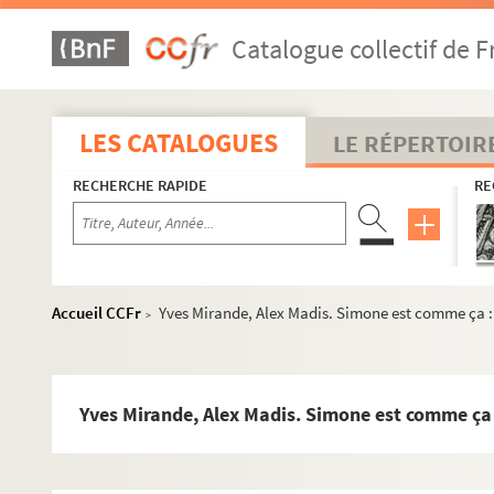
Diego Fabbri. Le séducteur : comédie en 3 actes. 1956
Catalogue collectif de F
Abel Hermant. La semaine folle : pièce en 4 actes. 1913
Charlotte Delbo. La sentence : pièce en 3 actes. 1977
Robert de Flers, Gaston de Caillavet. Les sentiers de la ver
LES CATALOGUES
LE RÉPERTOIR
Ernest Legouvé. Une séparation : drame en 4 actes. 1877
RECHERCHE RAPIDE
RE
Constance Colline. Septembre : pièce en 4 actes et 5 table
Félicien Mallefille. Les sept infans de Lara : drame en 5 act
Victorien Sardou. Séraphine : comédie en 5 actes. 1868
Noël Coward. Sérénade à trois : comédie inédite en 3 actes
Accueil CCFr
Yves Mirande, Alex Madis. Simone est comme ça : 
>
Georges Ohnet. Serge Panine : pièce en 5 actes. 1882
Henry Murger. Le serment d'Horace : comédie en 1 acte, en
André Sylvane. Le serment d'Yvonne : comédie en 1 acte. 1
Yves Mirande, Alex Madis. Simone est comme ça 
Jean Yole. La servante sans gages : pièce en 5 actes. 1934
Moreau et Delacour. Un service à Blanchard : comédie-vaud