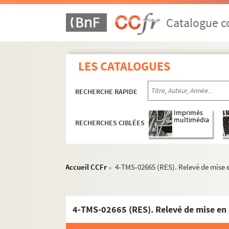
Pierre Wolff. Le secret de Polichinelle : comé
Georges Delance. Le secret de William Selby 
Catalogue co
Diego Fabbri. Le séducteur : comédie en 3 act
Abel Hermant. La semaine folle : pièce en 4 a
LES CATALOGUES
Charlotte Delbo. La sentence : pièce en 3 act
Robert de Flers, Gaston de Caillavet. Les sent
RECHERCHE RAPIDE
Ernest Legouvé. Une séparation : drame en 4 
Constance Colline. Septembre : pièce en 4 act
Imprimés
multimédia
RECHERCHES CIBLÉES
Félicien Mallefille. Les sept infans de Lara : 
Victorien Sardou. Séraphine : comédie en 5 a
Noël Coward. Sérénade à trois : comédie inéd
Accueil CCFr
4-TMS-02665 (RES). Relevé de mise e
>
Georges Ohnet. Serge Panine : pièce en 5 act
Henry Murger. Le serment d'Horace : comédie 
André Sylvane. Le serment d'Yvonne : comédie
4-TMS-02665 (RES). Relevé de mise en 
Jean Yole. La servante sans gages : pièce en 5