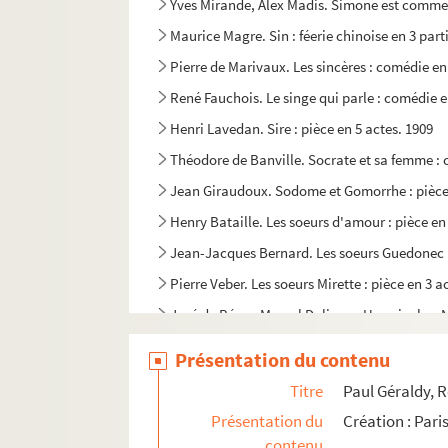
Yves Mirande, Alex Madis. Simone est comme ç
Maurice Magre. Sin : féerie chinoise en 3 part
Pierre de Marivaux. Les sincères : comédie en
René Fauchois. Le singe qui parle : comédie e
Henri Lavedan. Sire : pièce en 5 actes. 1909
Théodore de Banville. Socrate et sa femme : 
Jean Giraudoux. Sodome et Gomorrhe : pièce 
Henry Bataille. Les soeurs d'amour : pièce en 
Jean-Jacques Bernard. Les soeurs Guedonec : 
Pierre Veber. Les soeurs Mirette : pièce en 3 a
José de Bérys, Marcel Doligny . Un soir chez N
Raoul Moretti, Paul Armont, Marcel Gerbidon, 
Présentation du contenu
Maurice Magre. Le soldat de plomb et la dans
Titre
Paul Géraldy, R
Jehan Rictus. Les soliloques du pauvre : adap
Présentation du
Création : Par
Henrik Ibsen. Solness le constructeur : drame
contenu