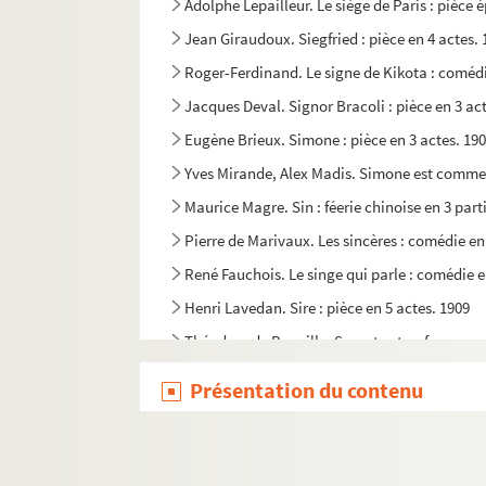
Adolphe Lepailleur. Le siège de Paris : pièce 
Jean Giraudoux. Siegfried : pièce en 4 actes.
Roger-Ferdinand. Le signe de Kikota : comédi
Jacques Deval. Signor Bracoli : pièce en 3 act
Eugène Brieux. Simone : pièce en 3 actes. 19
Yves Mirande, Alex Madis. Simone est comme ç
Maurice Magre. Sin : féerie chinoise en 3 part
Pierre de Marivaux. Les sincères : comédie en
René Fauchois. Le singe qui parle : comédie e
Henri Lavedan. Sire : pièce en 5 actes. 1909
Théodore de Banville. Socrate et sa femme : 
Jean Giraudoux. Sodome et Gomorrhe : pièce 
Présentation du contenu
Henry Bataille. Les soeurs d'amour : pièce en 
Jean-Jacques Bernard. Les soeurs Guedonec : 
Pierre Veber. Les soeurs Mirette : pièce en 3 a