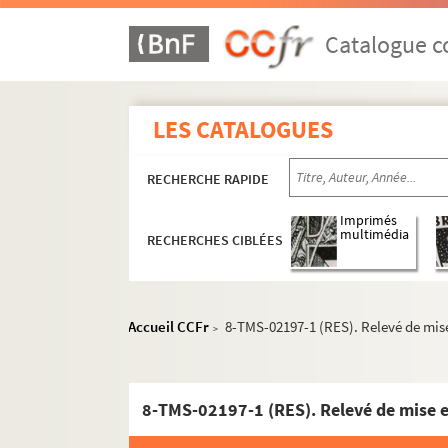
Diego Fabbri. Le séducteur : comédie en 3 act
Abel Hermant. La semaine folle : pièce en 4 a
Catalogue co
Charlotte Delbo. La sentence : pièce en 3 act
Robert de Flers, Gaston de Caillavet. Les sent
LES CATALOGUES
Ernest Legouvé. Une séparation : drame en 4 
Constance Colline. Septembre : pièce en 4 act
RECHERCHE RAPIDE
Félicien Mallefille. Les sept infans de Lara : 
Victorien Sardou. Séraphine : comédie en 5 a
Imprimés
multimédia
RECHERCHES CIBLÉES
Noël Coward. Sérénade à trois : comédie inéd
Georges Ohnet. Serge Panine : pièce en 5 act
Henry Murger. Le serment d'Horace : comédie 
Accueil CCFr
8-TMS-02197-1 (RES). Relevé de mise
>
André Sylvane. Le serment d'Yvonne : comédie
Jean Yole. La servante sans gages : pièce en 5
Moreau et Delacour. Un service à Blanchard :
8-TMS-02197-1 (RES). Relevé de mise e
Pierre Decourcelle, William Gillette. Service s