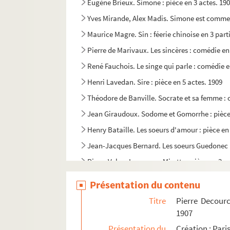
Eugène Brieux. Simone : pièce en 3 actes. 19
Yves Mirande, Alex Madis. Simone est comme ç
Maurice Magre. Sin : féerie chinoise en 3 part
Pierre de Marivaux. Les sincères : comédie en
René Fauchois. Le singe qui parle : comédie e
Henri Lavedan. Sire : pièce en 5 actes. 1909
Théodore de Banville. Socrate et sa femme : 
Jean Giraudoux. Sodome et Gomorrhe : pièce 
Henry Bataille. Les soeurs d'amour : pièce en 
Jean-Jacques Bernard. Les soeurs Guedonec : 
Pierre Veber. Les soeurs Mirette : pièce en 3 a
José de Bérys, Marcel Doligny . Un soir chez N
Présentation du contenu
Raoul Moretti, Paul Armont, Marcel Gerbidon, 
Titre
Pierre Decourc
Maurice Magre. Le soldat de plomb et la dans
1907
Jehan Rictus. Les soliloques du pauvre : adap
Présentation du
Création : Pari