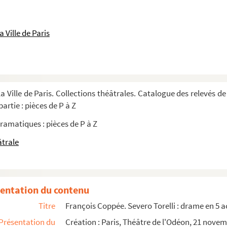
. 1935
 Ville de Paris
 prose. 1860
895
a Ville de Paris. Collections théâtrales. Catalogue des relevés de
eville en 1 acte. 1852
artie : pièces de P à Z
en 4 actes. 1897
ramatiques : pièces de P à Z
âtrale
te. 1899
883
entation du contenu
Titre
François Coppée. Severo Torelli : drame en 5 ac
Présentation du
Création : Paris, Théâtre de l'Odéon, 21 novem