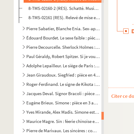
8-TMS-02160-2 (RES). Schatté. Musique de scène : "Séré
8-TMS-02161 (RES). Relevé de mise en scène. 4
Pierre Sabatier, Blanche Enia. Sex-appeal : pièce en 3 acte
Édouard Bourdet. Le sexe faible : pièce en 3 actes. 1929
Pierre Decourcelle. Sherlock Holmes : pièce en 5 actes et 6
Paul Géraldy, Robert Spitzer. Si je voulais : comédie en 3 a
Adolphe Lepailleur. Le siège de Paris : pièce épisodique et 
Jean Giraudoux. Siegfried : pièce en 4 actes. 1928
Roger-Ferdinand. Le signe de Kikota : comédie en 4 actes.
Jacques Deval. Signor Bracoli : pièce en 3 actes et 6 table
Citer ce d
Eugène Brieux. Simone : pièce en 3 actes. 1908
Yves Mirande, Alex Madis. Simone est comme ça : comédie i
Maurice Magre. Sin : féerie chinoise en 3 parties et 21 tabl
Pierre de Marivaux. Les sincères : comédie en 1 acte. 1739