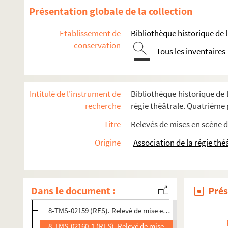
Victorien Sardou. Séraphine : comédie en 5 actes. 1868
Présentation globale de la collection
Noël Coward. Sérénade à trois : comédie inédite en 3 actes
Etablissement de
Bibliothèque historique de la
Georges Ohnet. Serge Panine : pièce en 5 actes. 1882
conservation
Henry Murger. Le serment d'Horace : comédie en 1 acte, en
Tous les inventaires
André Sylvane. Le serment d'Yvonne : comédie en 1 acte. 1
Jean Yole. La servante sans gages : pièce en 5 actes. 1934
Intitulé de l'instrument de
Bibliothèque historique de l
Moreau et Delacour. Un service à Blanchard : comédie-vaud
recherche
régie théâtrale. Quatrième p
Pierre Decourcelle, William Gillette. Service secret : pièce 
Titre
Relevés de mises en scène d
Henri Lavedan. Servir : pièce en 2 actes. 1913
Origine
Association de la régie thé
Henri Duvernois. Seul : comédie en 1 acte. 1922
Fred Tomy et Francis Gally. Seul... enfin ! : comédie en 1 ac
François Coppée. Severo Torelli : drame en 5 actes, en vers. 1
Dans le document :
Prés
8-TMS-02158 (RES). Relevé de mise en scène. 1
8-TMS-02159 (RES). Relevé de mise en scène. 2
8-TMS-02160-1 (RES). Relevé de mise en scène. 3