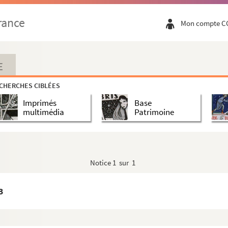
es. Entre 1896 et 1925
rance
Mon compte C
nuit de noces : pièce en 3 actes. 1922
E
pièce en 3 actes. 1905
CHERCHES CIBLÉES
. 1903
Imprimés
Base
3 actes d'après Edgar Wallace. 1931
multimédia
Patrimoine
Notice
1 sur 1
tu : comédie en 3 actes. 1903
3
aux. 1938
es. 1836