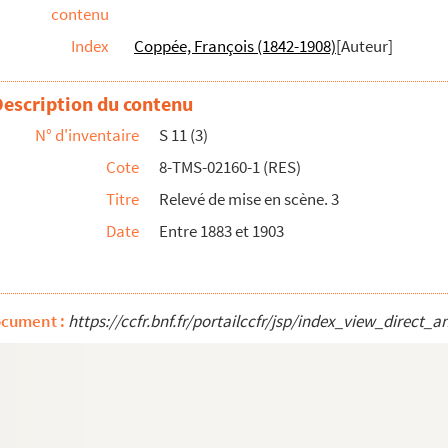
contenu
nade" pour chant accompagné de piano, paroles de François Coppée
Index
Coppée, François (1842-1908)
[Auteur]
s. 1931
Description du contenu
N° d'inventaire
S 11 (3)
 tableaux. 1907
Cote
8-TMS-02160-1 (RES)
ctes. 1924
Titre
Relevé de mise en scène. 3
historique en 10 tableaux. 1871
Date
Entre 1883 et 1903
 1960
aux. 1932
ocument :
https://ccfr.bnf.fr/portailccfr/jsp/index_view_dir
nédite en 3 actes. 1921
eaux. 1921