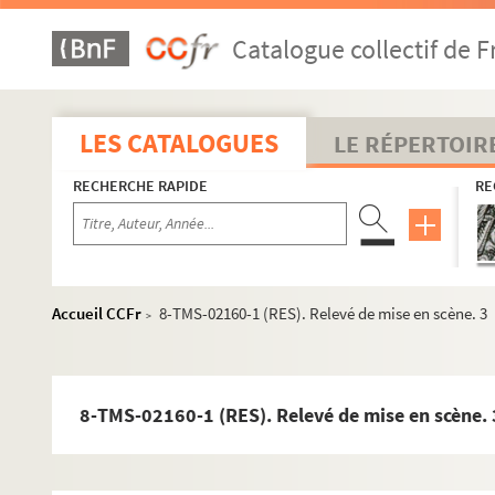
Maurice de Féraudy. Sébastien Brichanteau : pièce en 3 act
Catalogue collectif de F
Colette. La seconde : pièce en 4 actes. 1951
Maurice Hennequin, Paul Bilhaud, Pierre Veber. La seconde 
Henry Bernstein. Le secret : pièce en 3 actes. 1913
LES CATALOGUES
LE RÉPERTOIR
Arthur Bernède. Le secret de la confession ou La soutane : 
RECHERCHE RAPIDE
RE
Pierre Wolff. Le secret de Polichinelle : comédie en 3 actes
Georges Delance. Le secret de William Selby : comédie en 
Diego Fabbri. Le séducteur : comédie en 3 actes. 1956
Abel Hermant. La semaine folle : pièce en 4 actes. 1913
Accueil CCFr
8-TMS-02160-1 (RES). Relevé de mise en scène. 3
>
Charlotte Delbo. La sentence : pièce en 3 actes. 1977
Robert de Flers, Gaston de Caillavet. Les sentiers de la ver
Ernest Legouvé. Une séparation : drame en 4 actes. 1877
8-TMS-02160-1 (RES). Relevé de mise en scène. 
Constance Colline. Septembre : pièce en 4 actes et 5 table
Félicien Mallefille. Les sept infans de Lara : drame en 5 act