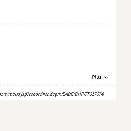
Plus
ect_anonymous.jsp?record=eadcgm:EADC:BHPCT017674