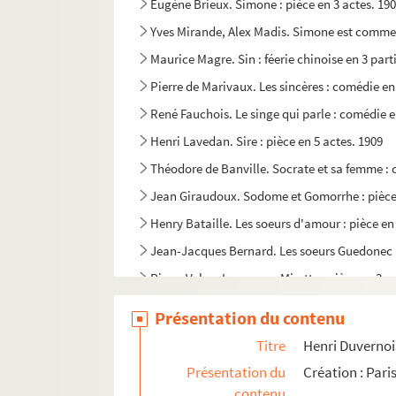
Eugène Brieux. Simone : pièce en 3 actes. 19
Yves Mirande, Alex Madis. Simone est comme ç
Maurice Magre. Sin : féerie chinoise en 3 part
Pierre de Marivaux. Les sincères : comédie en
René Fauchois. Le singe qui parle : comédie e
Henri Lavedan. Sire : pièce en 5 actes. 1909
Théodore de Banville. Socrate et sa femme : 
Jean Giraudoux. Sodome et Gomorrhe : pièce 
Henry Bataille. Les soeurs d'amour : pièce en 
Jean-Jacques Bernard. Les soeurs Guedonec : 
Pierre Veber. Les soeurs Mirette : pièce en 3 a
José de Bérys, Marcel Doligny . Un soir chez N
Présentation du contenu
Raoul Moretti, Paul Armont, Marcel Gerbidon, 
Titre
Henri Duvernois
Maurice Magre. Le soldat de plomb et la dans
Présentation du
Création : Pari
Jehan Rictus. Les soliloques du pauvre : adap
contenu