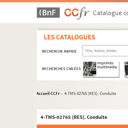
Louis Verneuil. Satan : pièce en 4 actes. 1927
Georges Berr, Marcel Guillemaud. Le satyre : 
Catalogue co
Ernest Grenet-Dancourt. La sauterelle : coméd
Emile Durafour. Sauve qui peut : folie-vaudevi
LES CATALOGUES
Marcel Achard. Savez-vous planter les choux 
Henry Bataille. Le scandale : pièce en 4 actes
RECHERCHE RAPIDE
Fernand Crommelynck. Le sculpteur de masque
Maurice de Féraudy. Sébastien Brichanteau : p
Imprimés
multimédia
RECHERCHES CIBLÉES
Colette. La seconde : pièce en 4 actes. 1951
Maurice Hennequin, Paul Bilhaud, Pierre Veber
Henry Bernstein. Le secret : pièce en 3 actes.
Accueil CCFr
4-TMS-02765 (RES). Conduite
>
Arthur Bernède. Le secret de la confession ou 
Pierre Wolff. Le secret de Polichinelle : comé
Georges Delance. Le secret de William Selby 
4-TMS-02765 (RES). Conduite
Diego Fabbri. Le séducteur : comédie en 3 act