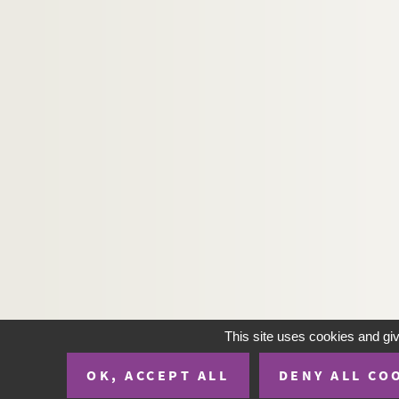
Gaston Marot. Le tour du monde à pied : pièce
Ernest Morel. Le tour du monde d'un enfant de
Gabriel Timmory, Maurice de Marsan. Le tour
Adolphe d'Ennery, Jules Verne. Le tour du mon
Françoise Dorin. Le Tournant : pièce en 4 act
Jean Guitton. Tout le monde descend ! : pièce
Yves Mirande. Un tout petit voyage : comédie 
Jacques Deval. Tovaritch : pièce en 4 actes. 
Rip. Le tracassin : comédie en 3 actes. 1924
William Shakespeare. La tragédie de Coriolan.
Gunnar Heiberg. La tragédie de l'amour : pièc
Marcelle Maurette. La tragique expérience : 
This site uses cookies and gi
Léo Marchès. Le train de 8h47 : pièce en 5 ac
OK, ACCEPT ALL
DENY ALL CO
Alfred Hennequin, Arnold Mortier, Albert de Sai