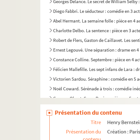
Georges Delance. Le secret de William Selby 
Diego Fabbri. Le séducteur : comédie en 3 act
Abel Hermant. La semaine folle : pièce en 4 a
Charlotte Delbo. La sentence : pièce en 3 act
Robert de Flers, Gaston de Caillavet. Les sent
Ernest Legouvé. Une séparation : drame en 4 
Constance Colline. Septembre : pièce en 4 act
Félicien Mallefille. Les sept infans de Lara : 
Victorien Sardou. Séraphine : comédie en 5 a
Noël Coward. Sérénade à trois : comédie inéd
Georges Ohnet. Serge Panine : pièce en 5 act
Henry Murger. Le serment d'Horace : comédie 
Présentation du contenu
André Sylvane. Le serment d'Yvonne : comédie
Titre
Henry Bernstein
Jean Yole. La servante sans gages : pièce en 5
Présentation du
Création : Pari
Moreau et Delacour. Un service à Blanchard :
contenu