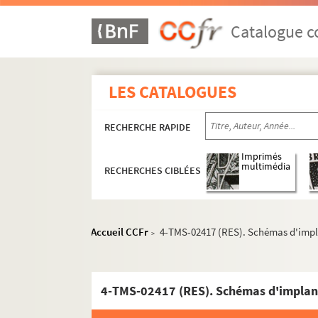
France Darget. Sainte Odile d'Alsace : légende
Edmond Sée. Saison d'amour : comédie en 3 
Catalogue co
Saint-Granier, Paul Briquet. Le saladier du P
Françoise Dorin. Un sale égoïste : pièce en 4 
LES CATALOGUES
Raymond Queneau. Sally Mara. Adaptation d
Henry Bernstein. Samson : pièce en 4 actes. 
RECHERCHE RAPIDE
Saint-Georges de Bouhélier. Le sang de Danton
Albert Lambert, Fernand Meynet. Le sang fran
Imprimés
multimédia
RECHERCHES CIBLÉES
Edouard Plouvier. Le sang-mêlé : drame en 5 
Ivan Tourgueniev. Sans argent : pièce en 1 ac
Alphonse Daudet, Adolphe Belot. Sapho : pièc
Accueil CCFr
4-TMS-02417 (RES). Schémas d'impl
>
Adrien Decourcelle, Adolphe Jaime. Sarah la 
Louis Verneuil. Satan : pièce en 4 actes. 1927
Georges Berr, Marcel Guillemaud. Le satyre : 
4-TMS-02417 (RES). Schémas d'implan
Ernest Grenet-Dancourt. La sauterelle : coméd