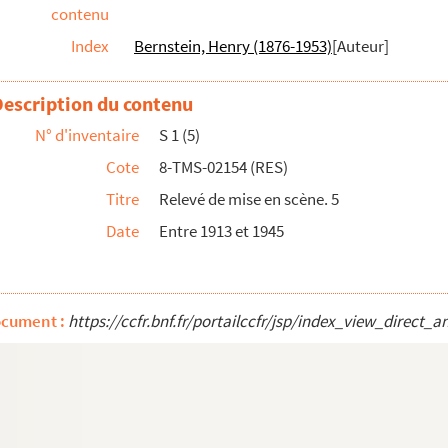
contenu
Index
Bernstein, Henry (1876-1953)
[Auteur]
ène de la création
 scène conforme à la représentation
Description du contenu
N° d'inventaire
S 1 (5)
Cote
8-TMS-02154 (RES)
Titre
Relevé de mise en scène. 5
ène nouvelle. (1er Mars 1928)
Date
Entre 1913 et 1945
ocument :
https://ccfr.bnf.fr/portailccfr/jsp/index_view_dir
n scène Marc Villeneuve
pièce en 3 actes. 1905