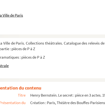
es. 1907
 1896
 Ville de Paris
 1886
rce en 3 actes. 1947
3 actes, en prose. 1911
a Ville de Paris. Collections théâtrales. Catalogue des relevés de
es. Entre 1896 et 1925
artie : pièces de P à Z
ramatiques : pièces de P à Z
nuit de noces : pièce en 3 actes. 1922
âtrale
ène nouvelle. (1er Mars 1928)
ène nouvelle. (1er Mars 1928)
entation du contenu
ène nouvelle. (1er Mars 1928). Mise en scène du Gymnase M. Fél...
Titre
Henry Bernstein. Le secret : pièce en 3 actes. 
Présentation du
Création : Paris, Théâtre des Bouffes-Parisiens