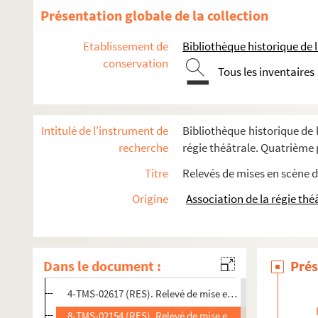
Georges Berr, Marcel Guillemaud. Le satyre : pièce en 3 act
Présentation globale de la collection
Ernest Grenet-Dancourt. La sauterelle : comédie en 1 acte.
Etablissement de
Bibliothèque historique de la
Emile Durafour. Sauve qui peut : folie-vaudeville en 1 acte.
conservation
Marcel Achard. Savez-vous planter les choux ? : comédie-fa
Tous les inventaires
Henry Bataille. Le scandale : pièce en 4 actes. 1909
Fernand Crommelynck. Le sculpteur de masques : drame en 
Intitulé de l'instrument de
Bibliothèque historique de l
Maurice de Féraudy. Sébastien Brichanteau : pièce en 3 act
recherche
régie théâtrale. Quatrième p
Colette. La seconde : pièce en 4 actes. 1951
Titre
Relevés de mises en scène d
Maurice Hennequin, Paul Bilhaud, Pierre Veber. La seconde 
Origine
Association de la régie thé
Henry Bernstein. Le secret : pièce en 3 actes. 1913
4-TMS-02614 (RES). Relevé de mise en scène. 1. Mise en sc
4-TMS-02615 (RES). Relevé de mise en scène. 2. Mise en sc
Dans le document :
Prés
4-TMS-02616 (RES). Relevé de mise en scène. 3. Mise en sc
4-TMS-02617 (RES). Relevé de mise en scène. 4
8-TMS-02154 (RES). Relevé de mise en scène. 5