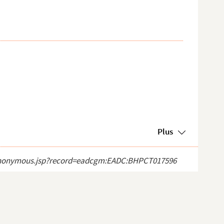
Plus
ect_anonymous.jsp?record=eadcgm:EADC:BHPCT017596