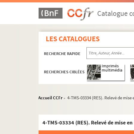
André Bisson. Sa majesté Julot ou l'école des 
Jules Mary. Sabre au clair ! : drame en 5 acte
Catalogue co
Robert Bodet. Sacré chouchou : vaudeville en
Pierre Wolff. Sacré Léonce ! : pièce en 3 actes
LES CATALOGUES
Pierre Wolff, André Birabeau. Une sacrée peti
Gaston Devore. La sacrifiée : pièce en 3 actes
RECHERCHE RAPIDE
Lucien Descaves, Fernand Nozière. La saignée
Claude-André Puget. Le Saint-Bernard : comé
Imprimés
multimédia
RECHERCHES CIBLÉES
André Roussin. La sainte famille : pièce en 3 
France Darget. Sainte Odile d'Alsace : légende
Edmond Sée. Saison d'amour : comédie en 3 
Accueil CCFr
4-TMS-03334 (RES). Relevé de mise e
>
Saint-Granier, Paul Briquet. Le saladier du P
Françoise Dorin. Un sale égoïste : pièce en 4 
Raymond Queneau. Sally Mara. Adaptation d
4-TMS-03334 (RES). Relevé de mise en s
Henry Bernstein. Samson : pièce en 4 actes. 