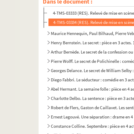
Dans le document :
Colette. La seconde : pièce en 4 actes. 1951
4-TMS-03333 (RES). Relevé de mise en scène.
4-TMS-03334 (RES). Relevé de mise en scène.
Maurice Hennequin, Paul Bilhaud, Pierre Veber
Henry Bernstein. Le secret : pièce en 3 actes.
Arthur Bernède. Le secret de la confession ou 
Pierre Wolff. Le secret de Polichinelle : comé
Georges Delance. Le secret de William Selby 
Diego Fabbri. Le séducteur : comédie en 3 act
Abel Hermant. La semaine folle : pièce en 4 a
Charlotte Delbo. La sentence : pièce en 3 act
Robert de Flers, Gaston de Caillavet. Les sent
Ernest Legouvé. Une séparation : drame en 4 
Constance Colline. Septembre : pièce en 4 act