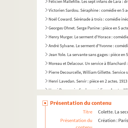
Félicien Mallefille. Les sept infans de Lara : 
Victorien Sardou. Séraphine : comédie en 5 a
Noël Coward. Sérénade à trois : comédie inéd
Georges Ohnet. Serge Panine : pièce en 5 act
Henry Murger. Le serment d'Horace : comédie 
André Sylvane. Le serment d'Yvonne : comédie
Jean Yole. La servante sans gages : pièce en 5
Moreau et Delacour. Un service à Blanchard :
Pierre Decourcelle, William Gillette. Service s
Henri Lavedan. Servir : pièce en 2 actes. 1913
Henri Duvernois. Seul : comédie en 1 acte. 19
Fred Tomy et Francis Gally. Seul... enfin ! : c
Présentation du contenu
François Coppée. Severo Torelli : drame en 5 
Titre
Colette. La sec
Pierre Sabatier, Blanche Enia. Sex-appeal : p
Présentation du
Création : Pari
Édouard Bourdet. Le sexe faible : pièce en 3 a
contenu