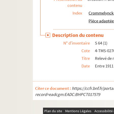
contenu
François Coppée. Severo Torelli : drame en 5 
Index
Crommelynck,
Pierre Sabatier, Blanche Enia. Sex-appeal : p
Pièce adaptée
Édouard Bourdet. Le sexe faible : pièce en 3 a
Pierre Decourcelle. Sherlock Holmes : pièce e
Description du contenu
Paul Géraldy, Robert Spitzer. Si je voulais : 
N° d'inventaire
S 64 (1)
Adolphe Lepailleur. Le siège de Paris : pièce 
Cote
4-TMS-027
Jean Giraudoux. Siegfried : pièce en 4 actes.
Titre
Relevé de 
Roger-Ferdinand. Le signe de Kikota : comédi
Date
Entre 1911
Jacques Deval. Signor Bracoli : pièce en 3 act
Eugène Brieux. Simone : pièce en 3 actes. 19
Yves Mirande, Alex Madis. Simone est comme ç
Citer ce document :
https://ccfr.bnf.fr/por
Maurice Magre. Sin : féerie chinoise en 3 part
record=eadcgm:EADC:BHPCT017579
Pierre de Marivaux. Les sincères : comédie en
René Fauchois. Le singe qui parle : comédie e
Plan du site
Mentions Légales
Accessibilit