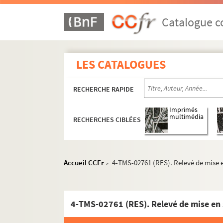
Pierre Wolff, André Birabeau. Une sacrée peti
Henri Gréjois, Gualbert Guinchard. Sa famille
Catalogue co
Félix Duquesnel, André Barde. Sa fille... : co
André Bisson. Sa majesté Julot ou l'école des 
LES CATALOGUES
Jules Mary. Sabre au clair ! : drame en 5 acte
Robert Bodet. Sacré chouchou : vaudeville en
RECHERCHE RAPIDE
Pierre Wolff. Sacré Léonce ! : pièce en 3 actes
Pierre Wolff, André Birabeau. Une sacrée peti
Imprimés
multimédia
RECHERCHES CIBLÉES
Gaston Devore. La sacrifiée : pièce en 3 actes
Lucien Descaves, Fernand Nozière. La saignée
Claude-André Puget. Le Saint-Bernard : comé
Accueil CCFr
4-TMS-02761 (RES). Relevé de mise e
>
André Roussin. La sainte famille : pièce en 3 
France Darget. Sainte Odile d'Alsace : légende
Edmond Sée. Saison d'amour : comédie en 3 
4-TMS-02761 (RES). Relevé de mise en 
Saint-Granier, Paul Briquet. Le saladier du P