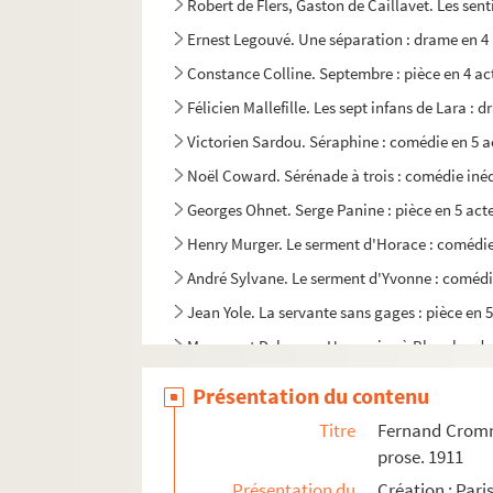
Robert de Flers, Gaston de Caillavet. Les sent
Ernest Legouvé. Une séparation : drame en 4 
Constance Colline. Septembre : pièce en 4 act
Félicien Mallefille. Les sept infans de Lara : 
Victorien Sardou. Séraphine : comédie en 5 a
Noël Coward. Sérénade à trois : comédie inéd
Georges Ohnet. Serge Panine : pièce en 5 act
Henry Murger. Le serment d'Horace : comédie 
André Sylvane. Le serment d'Yvonne : comédie
Jean Yole. La servante sans gages : pièce en 5
Moreau et Delacour. Un service à Blanchard :
Pierre Decourcelle, William Gillette. Service s
Présentation du contenu
Henri Lavedan. Servir : pièce en 2 actes. 1913
Titre
Fernand Cromme
Henri Duvernois. Seul : comédie en 1 acte. 19
prose. 1911
Fred Tomy et Francis Gally. Seul... enfin ! : c
Présentation du
Création : Pari