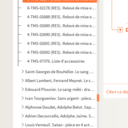
8-TMS-02178 (RES). Relevé de mise en scène. 5. Mise en s
4-TMS-02688 (RES). Relevé de mise en scène. 6
4-TMS-02689 (RES). Relevé de mise en scène. 7
4-TMS-02690 (RES). Relevé de mise en scène. 8
4-TMS-02691 (RES). Relevé de mise en scène. 9
4-TMS-02692 (RES). Relevé de mise en scène. 10
4-TMS-07376. Liste d'accessoires
Saint-Georges de Bouhélier. Le sang de Danton : pièce en 3
Albert Lambert, Fernand Meynet. Le sang français : drame e
Edouard Plouvier. Le sang-mêlé : drame en 5 actes. 1858
Citer ce d
Ivan Tourgueniev. Sans argent : pièce en 1 acte. Traductio
Alphonse Daudet, Adolphe Belot. Sapho : pièce en 3 actes e
Adrien Decourcelle, Adolphe Jaime. Sarah la créole : drame
Louis Verneuil. Satan : pièce en 4 actes. 1927