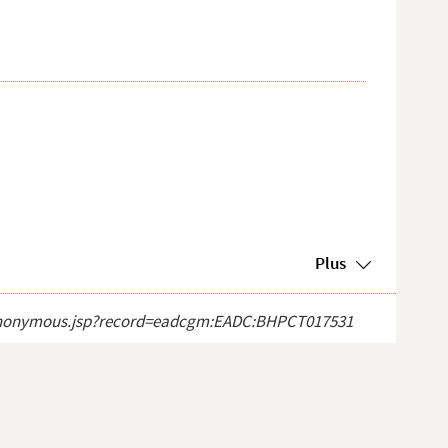
Plus
ect_anonymous.jsp?record=eadcgm:EADC:BHPCT017531