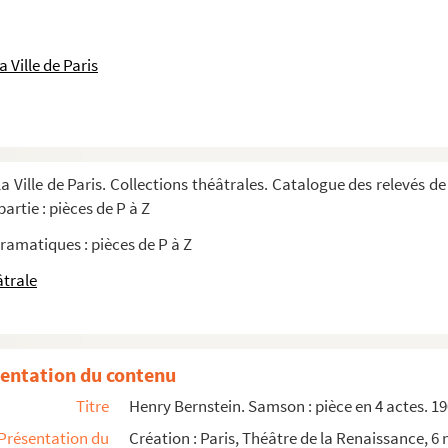
omédie en 3 actes. 1921
 Ville de Paris
 drame en 5 actes et 7 tableaux. 1913
s. 1946
n vers. 1920
a Ville de Paris. Collections théâtrales. Catalogue des relevés de
artie : pièces de P à Z
e. 1926
ramatiques : pièces de P à Z
âtrale
s Bellot. 1983
entation du contenu
Titre
Henry Bernstein. Samson : pièce en 4 actes. 1
Présentation du
Création : Paris, Théâtre de la Renaissance, 6