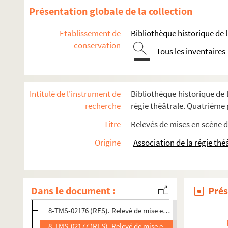
Pierre Wolff, André Birabeau. Une sacrée petite blonde : c
Présentation globale de la collection
Gaston Devore. La sacrifiée : pièce en 3 actes. 1907
Etablissement de
Bibliothèque historique de la
Lucien Descaves, Fernand Nozière. La saignée (1870-1871) :
conservation
Claude-André Puget. Le Saint-Bernard : comédie en 5 acte
Tous les inventaires
André Roussin. La sainte famille : pièce en 3 actes. 1946
France Darget. Sainte Odile d'Alsace : légende en 3 actes, e
Intitulé de l'instrument de
Bibliothèque historique de l
Edmond Sée. Saison d'amour : comédie en 3 actes. 1918
recherche
régie théâtrale. Quatrième p
Saint-Granier, Paul Briquet. Le saladier du Pape, vaudevill
Titre
Relevés de mises en scène d
Françoise Dorin. Un sale égoïste : pièce en 4 actes. 1970
Origine
Association de la régie thé
Raymond Queneau. Sally Mara. Adaptation de Jean-Jacque
Henry Bernstein. Samson : pièce en 4 actes. 1907
4-TMS-02686 (RES). Relevé de mise en scène. 1
Dans le document :
Prés
4-TMS-02687 (RES). Relevé de mise en scène. 2
8-TMS-02176 (RES). Relevé de mise en scène. 3
8-TMS-02177 (RES). Relevé de mise en scène. 4