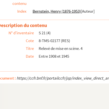
contenu
cène de la reprise de 1913 au Théâtre du Gymnase
Index
Bernstein, Henry (1876-1953)
[Auteur]
Description du contenu
N° d'inventaire
S 21 (4)
Cote
8-TMS-02177 (RES)
Titre
Relevé de mise en scène. 4
Date
Entre 1908 et 1945
 actes et 25 tableaux. 1931
n 5 actes et 7 tableaux. 1911
ocument :
https://ccfr.bnf.fr/portailccfr/jsp/index_view_dir
n de Georges Daniel. vers 1964
t 5 tableaux. 1885
 en 5 actes. 1852