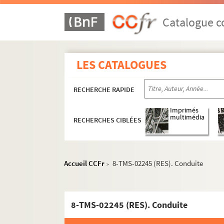
Auguste Dorchain. Rose d'Automne : comédie 
Jacques Deval. La rose de septembre : comédi
Catalogue co
Ernest Blum. Rose Michel : drame en 5 actes.
Claiville, Théodore Barrière. Rosière et nourr
LES CATALOGUES
Henri Duvernois. Rouge : comédie en 3 actes.
Charles Esquier. Roulbosse le saltimbanque : 
RECHERCHE RAPIDE
Jules Mary, Emile Rochard. Roule-ta-bosse : d
Henri Meilhac, Ludovic Halévy et Albert Milla
Imprimés
multimédia
RECHERCHES CIBLÉES
H.-M. Harwood. La route des Indes : comédie 
Edouard Bourdet. Le Rubicon : pièce en 3 act
Pierre Decourcelle, André Maurel. La rue du s
Accueil CCFr
8-TMS-02245 (RES). Conduite
>
Wolff, Pierre. Le ruisseau : comédie en 3 acte
André Roussin. Rupture : comédie en 1 acte. 
Victor Hugo. Ruy Blas : drame en 5 actes et e
8-TMS-02245 (RES). Conduite
Pierre Wolff, André Birabeau. Une sacrée peti