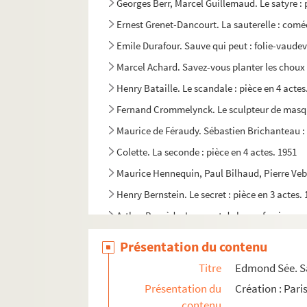
Georges Berr, Marcel Guillemaud. Le satyre : 
Ernest Grenet-Dancourt. La sauterelle : coméd
Emile Durafour. Sauve qui peut : folie-vaudevi
Marcel Achard. Savez-vous planter les choux 
Henry Bataille. Le scandale : pièce en 4 actes
Fernand Crommelynck. Le sculpteur de masque
Maurice de Féraudy. Sébastien Brichanteau : p
Colette. La seconde : pièce en 4 actes. 1951
Maurice Hennequin, Paul Bilhaud, Pierre Veber
Henry Bernstein. Le secret : pièce en 3 actes.
Arthur Bernède. Le secret de la confession ou 
Pierre Wolff. Le secret de Polichinelle : comé
Présentation du contenu
Georges Delance. Le secret de William Selby 
Titre
Edmond Sée. Sa
Diego Fabbri. Le séducteur : comédie en 3 act
Présentation du
Création : Pari
Abel Hermant. La semaine folle : pièce en 4 a
contenu