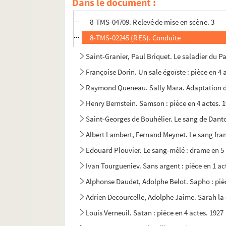
Dans le document :
8-TMS-02244 (RES). Relevé de mise en scène
8-TMS-04709. Relevé de mise en scène. 3
8-TMS-02245 (RES). Conduite
Saint-Granier, Paul Briquet. Le saladier du P
Françoise Dorin. Un sale égoïste : pièce en 4 
Raymond Queneau. Sally Mara. Adaptation d
Henry Bernstein. Samson : pièce en 4 actes. 
Saint-Georges de Bouhélier. Le sang de Danton
Albert Lambert, Fernand Meynet. Le sang fran
Edouard Plouvier. Le sang-mêlé : drame en 5 
Ivan Tourgueniev. Sans argent : pièce en 1 ac
Alphonse Daudet, Adolphe Belot. Sapho : pièc
Adrien Decourcelle, Adolphe Jaime. Sarah la 
Louis Verneuil. Satan : pièce en 4 actes. 1927