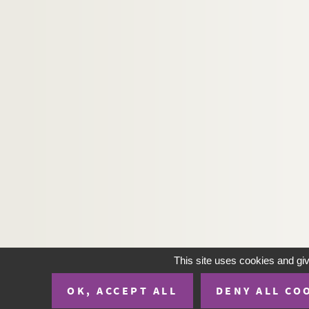
Marc-Gilbert Sauvajon. Tapage nocturne : piè
Molière. Tartuffe ou L'imposteur : comédie en
Charles Nuitter, Joseph Derley. Une tasse de 
André Mouëzy-Eon, Henri Bataille. T'auras pas
Yvan Noë. Teddy and Partner : comédie en 3 a
Yoris D'Hansewick, de Wattine, P. Ruez. Le te
Edouard Bourdet. Les temps difficiles : coméd
Henri-René Lenormand. Le temps est un songe
Paul Hervieu. Les tenailles : pièce en 3 actes.
Henry Bataille. La tendresse : pièce en 3 acte
Charles Méré. La tentation : pièce en 4 actes.
L. Tourol. Terre de feu : drame historique en 5
This site uses cookies and gi
François de Curel. Terre inhumaine : drame e
OK, ACCEPT ALL
DENY ALL CO
J. Wappers. La terre promise : pièce en 2 actes