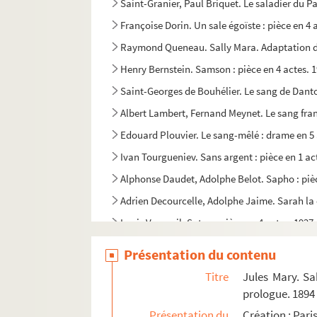
Saint-Granier, Paul Briquet. Le saladier du P
Françoise Dorin. Un sale égoïste : pièce en 4 
Raymond Queneau. Sally Mara. Adaptation d
Henry Bernstein. Samson : pièce en 4 actes. 
Saint-Georges de Bouhélier. Le sang de Danton
Albert Lambert, Fernand Meynet. Le sang fran
Edouard Plouvier. Le sang-mêlé : drame en 5 
Ivan Tourgueniev. Sans argent : pièce en 1 ac
Alphonse Daudet, Adolphe Belot. Sapho : pièc
Adrien Decourcelle, Adolphe Jaime. Sarah la 
Louis Verneuil. Satan : pièce en 4 actes. 1927
Georges Berr, Marcel Guillemaud. Le satyre : 
Présentation du contenu
Ernest Grenet-Dancourt. La sauterelle : coméd
Titre
Jules Mary. Sa
Emile Durafour. Sauve qui peut : folie-vaudevi
prologue. 1894
Marcel Achard. Savez-vous planter les choux 
Présentation du
Création : Pari