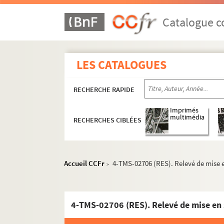
William Shakespeare. Le roi Lear : traduction 
Victor Hugo. Le roi s'amuse : drame en 4 acte
Catalogue co
François Porché. Un roi, deux dames et un val
Mario Duliani, Jean Refroigney. La Rolls-Roy
LES CATALOGUES
Octave Feuillet. Le roman d'un jeune homme p
André de Lorde, André Heuzé. Le roman d'une 
RECHERCHE RAPIDE
Robert de Flers, Francis de Croisset. Romance 
Edmond Rostand. Les romanesques : comédie e
Imprimés
multimédia
RECHERCHES CIBLÉES
Jean Anouilh. Roméo et Jeannette : pièce en 
André Bisson. Le rosaire : pièce en 3 actes et
Max Maurey. Rosalie : comédie en 1 acte. 190
Accueil CCFr
4-TMS-02706 (RES). Relevé de mise e
>
Lambert Thiboust, Aurélien Scholl. Rosalinde
Auguste Dorchain. Rose d'Automne : comédie 
Jacques Deval. La rose de septembre : comédi
4-TMS-02706 (RES). Relevé de mise en 
Ernest Blum. Rose Michel : drame en 5 actes.