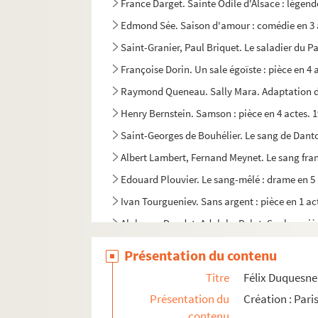
France Darget. Sainte Odile d'Alsace : légende
Edmond Sée. Saison d'amour : comédie en 3 
Saint-Granier, Paul Briquet. Le saladier du P
Françoise Dorin. Un sale égoïste : pièce en 4 
Raymond Queneau. Sally Mara. Adaptation d
Henry Bernstein. Samson : pièce en 4 actes. 
Saint-Georges de Bouhélier. Le sang de Danton
Albert Lambert, Fernand Meynet. Le sang fran
Edouard Plouvier. Le sang-mêlé : drame en 5 
Ivan Tourgueniev. Sans argent : pièce en 1 ac
Alphonse Daudet, Adolphe Belot. Sapho : pièc
Adrien Decourcelle, Adolphe Jaime. Sarah la 
Présentation du contenu
Louis Verneuil. Satan : pièce en 4 actes. 1927
Titre
Félix Duquesnel
Georges Berr, Marcel Guillemaud. Le satyre : 
Présentation du
Création : Pari
Ernest Grenet-Dancourt. La sauterelle : coméd
contenu