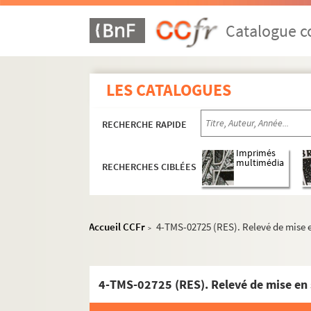
Victor Hugo. Le roi s'amuse : drame en 4 acte
François Porché. Un roi, deux dames et un val
Catalogue co
Mario Duliani, Jean Refroigney. La Rolls-Roy
Octave Feuillet. Le roman d'un jeune homme p
LES CATALOGUES
André de Lorde, André Heuzé. Le roman d'une 
Robert de Flers, Francis de Croisset. Romance 
RECHERCHE RAPIDE
Edmond Rostand. Les romanesques : comédie e
Jean Anouilh. Roméo et Jeannette : pièce en 
Imprimés
multimédia
RECHERCHES CIBLÉES
André Bisson. Le rosaire : pièce en 3 actes et
Max Maurey. Rosalie : comédie en 1 acte. 190
Lambert Thiboust, Aurélien Scholl. Rosalinde
Accueil CCFr
4-TMS-02725 (RES). Relevé de mise e
>
Auguste Dorchain. Rose d'Automne : comédie 
Jacques Deval. La rose de septembre : comédi
Ernest Blum. Rose Michel : drame en 5 actes.
4-TMS-02725 (RES). Relevé de mise en 
Claiville, Théodore Barrière. Rosière et nourr