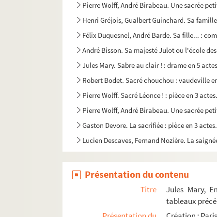
Pierre Wolff, André Birabeau. Une sacrée peti
Henri Gréjois, Gualbert Guinchard. Sa famille
Félix Duquesnel, André Barde. Sa fille... : co
André Bisson. Sa majesté Julot ou l'école des 
Jules Mary. Sabre au clair ! : drame en 5 acte
Robert Bodet. Sacré chouchou : vaudeville en
Pierre Wolff. Sacré Léonce ! : pièce en 3 actes
Pierre Wolff, André Birabeau. Une sacrée peti
Gaston Devore. La sacrifiée : pièce en 3 actes
Lucien Descaves, Fernand Nozière. La saignée
Claude-André Puget. Le Saint-Bernard : comé
André Roussin. La sainte famille : pièce en 3 
Présentation du contenu
France Darget. Sainte Odile d'Alsace : légende
Titre
Jules Mary, E
Edmond Sée. Saison d'amour : comédie en 3 
tableaux précé
Présentation du
Création : Pari
Saint-Granier, Paul Briquet. Le saladier du P