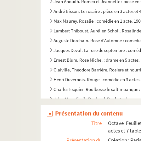
Jean Anouilh. Roméo et Jeannette : pièce en 
André Bisson. Le rosaire : pièce en 3 actes et
Max Maurey. Rosalie : comédie en 1 acte. 190
Lambert Thiboust, Aurélien Scholl. Rosalinde
Auguste Dorchain. Rose d'Automne : comédie 
Jacques Deval. La rose de septembre : comédi
Ernest Blum. Rose Michel : drame en 5 actes.
Claiville, Théodore Barrière. Rosière et nourr
Henri Duvernois. Rouge : comédie en 3 actes.
Charles Esquier. Roulbosse le saltimbanque : 
Jules Mary, Emile Rochard. Roule-ta-bosse : d
Henri Meilhac, Ludovic Halévy et Albert Milla
Présentation du contenu
H.-M. Harwood. La route des Indes : comédie 
Titre
Octave Feuill
Edouard Bourdet. Le Rubicon : pièce en 3 act
actes et 7 tabl
Pierre Decourcelle, André Maurel. La rue du s
Présentation du
Création : Pari