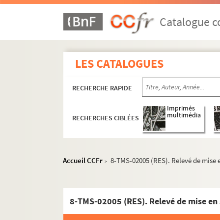
Auguste Villeroy. Le retour à la terre : pièce e
Maurice Donnay. Le retour de Jérusalem : com
Catalogue co
Emil Ludwig. Le retour d'Ulysse : comédie en 
Pierre-Maurice Richard. Retour : pièce en 4 a
LES CATALOGUES
Franz Adam Beyerlein. La retraite : pièce en 4
Paul ferrier. La revanche d'Iris : comédie en 1
RECHERCHE RAPIDE
Paul Hervieu. Le réveil : pièce en 3 actes. 190
Yves Mirande. Un réveillon : pièce en 1 acte. 
Imprimés
multimédia
RECHERCHES CIBLÉES
Henrik Ibsen. Les revenants : drame en 3 acte
Jules Lemaître. Révoltée : pièce en 4 actes. 1
Jacques Monnier. Ribouldingue : vaudeville en
Accueil CCFr
8-TMS-02005 (RES). Relevé de mise e
>
Alfred Fabre-Luce. Richard : comédie en 3 act
William Shakespeare. Richard III. 1964
Jules Dornay, Maurice Coste. Richelieu à Fon
8-TMS-02005 (RES). Relevé de mise en 
Nozière. La riposte : pièce en 3 actes et 4 tab