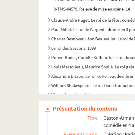
8-TMS-04579. Relevé de mise en scène. 14
Claude-André Puget. Le roi de la fête : coméd
Paul Millet. Le roi de l'argent : drame en 3 pa
Charles Desnoyer, Léon Beauvallet. Le roi de
Le roi des Gascons. 1899
Robert Bodet, Camille Kufferath. Le roi du se
Louis Marsolleau, Maurice Soulié. Le roi gala
Alexandre Bisson. Le roi KoKo : vaudeville en
William Shakespeare. Le roi Lear : traduction 
Victor Hugo. Le roi s'amuse : drame en 4 acte
François Porché. Un roi, deux dames et un val
Présentation du contenu
Mario Duliani, Jean Refroigney. La Rolls-Roy
Titre
Gaston-Arman d
Octave Feuillet. Le roman d'un jeune homme p
comédie en 4 a
André de Lorde, André Heuzé. Le roman d'une 
Présentation du
Création : Paris