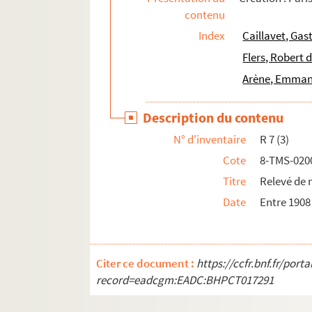
contenu
Robert de Flers, Francis de Croisset. Romance 
Index
Caillavet, Ga
Edmond Rostand. Les romanesques : comédie e
Flers, Robert 
Jean Anouilh. Roméo et Jeannette : pièce en 
Arène, Emmanu
André Bisson. Le rosaire : pièce en 3 actes et
Max Maurey. Rosalie : comédie en 1 acte. 190
Description du contenu
Lambert Thiboust, Aurélien Scholl. Rosalinde
N° d'inventaire
R 7 (3)
Auguste Dorchain. Rose d'Automne : comédie 
Cote
8-TMS-020
Jacques Deval. La rose de septembre : comédi
Titre
Relevé de 
Ernest Blum. Rose Michel : drame en 5 actes.
Date
Entre 1908
Claiville, Théodore Barrière. Rosière et nourr
Henri Duvernois. Rouge : comédie en 3 actes.
Charles Esquier. Roulbosse le saltimbanque : 
Citer ce document :
https://ccfr.bnf.fr/por
Jules Mary, Emile Rochard. Roule-ta-bosse : d
record=eadcgm:EADC:BHPCT017291
Henri Meilhac, Ludovic Halévy et Albert Milla