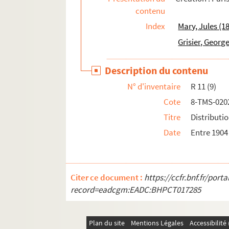
contenu
Lambert Thiboust, Aurélien Scholl. Rosalinde
Index
Mary, Jules (1
Auguste Dorchain. Rose d'Automne : comédie 
Grisier, Georg
Jacques Deval. La rose de septembre : comédi
Ernest Blum. Rose Michel : drame en 5 actes.
Description du contenu
Claiville, Théodore Barrière. Rosière et nourr
N° d'inventaire
R 11 (9)
Henri Duvernois. Rouge : comédie en 3 actes.
Cote
8-TMS-020
Charles Esquier. Roulbosse le saltimbanque : 
Titre
Distributi
Jules Mary, Emile Rochard. Roule-ta-bosse : d
Date
Entre 1904
Henri Meilhac, Ludovic Halévy et Albert Milla
H.-M. Harwood. La route des Indes : comédie 
Edouard Bourdet. Le Rubicon : pièce en 3 act
Citer ce document :
https://ccfr.bnf.fr/por
Pierre Decourcelle, André Maurel. La rue du s
record=eadcgm:EADC:BHPCT017285
Wolff, Pierre. Le ruisseau : comédie en 3 acte
André Roussin. Rupture : comédie en 1 acte. 
Plan du site
Mentions Légales
Accessibilit