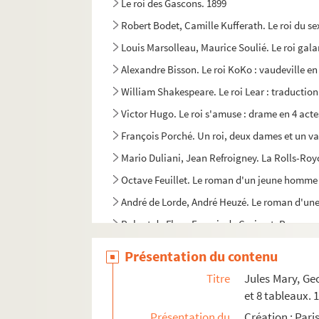
Le roi des Gascons. 1899
Robert Bodet, Camille Kufferath. Le roi du se
Louis Marsolleau, Maurice Soulié. Le roi gala
Alexandre Bisson. Le roi KoKo : vaudeville en
William Shakespeare. Le roi Lear : traduction 
Victor Hugo. Le roi s'amuse : drame en 4 acte
François Porché. Un roi, deux dames et un val
Mario Duliani, Jean Refroigney. La Rolls-Roy
Octave Feuillet. Le roman d'un jeune homme p
André de Lorde, André Heuzé. Le roman d'une 
Robert de Flers, Francis de Croisset. Romance 
Edmond Rostand. Les romanesques : comédie e
Présentation du contenu
Jean Anouilh. Roméo et Jeannette : pièce en 
Titre
Jules Mary, Ge
André Bisson. Le rosaire : pièce en 3 actes et
et 8 tableaux. 
Max Maurey. Rosalie : comédie en 1 acte. 190
Présentation du
Création : Par