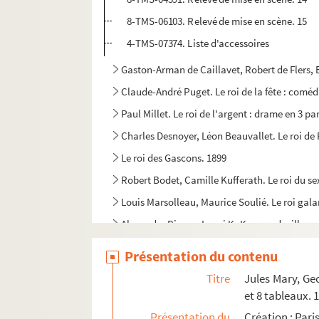
8-TMS-06103. Relevé de mise en scène. 15
4-TMS-07374. Liste d'accessoires
Gaston-Arman de Caillavet, Robert de Flers, 
Claude-André Puget. Le roi de la fête : coméd
Paul Millet. Le roi de l'argent : drame en 3 pa
Charles Desnoyer, Léon Beauvallet. Le roi de
Le roi des Gascons. 1899
Robert Bodet, Camille Kufferath. Le roi du se
Louis Marsolleau, Maurice Soulié. Le roi gala
Alexandre Bisson. Le roi KoKo : vaudeville en
William Shakespeare. Le roi Lear : traduction 
Présentation du contenu
Victor Hugo. Le roi s'amuse : drame en 4 acte
Titre
Jules Mary, Ge
François Porché. Un roi, deux dames et un val
et 8 tableaux. 
Mario Duliani, Jean Refroigney. La Rolls-Roy
Présentation du
Création : Par