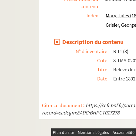
contenu
Octave Feuillet. Le roman d'un jeune homme p
Index
Mary, Jules (1
André de Lorde, André Heuzé. Le roman d'une 
Grisier, Georg
Robert de Flers, Francis de Croisset. Romance 
Edmond Rostand. Les romanesques : comédie e
Description du contenu
Jean Anouilh. Roméo et Jeannette : pièce en 
N° d'inventaire
R 11 (3)
André Bisson. Le rosaire : pièce en 3 actes et
Cote
8-TMS-020
Max Maurey. Rosalie : comédie en 1 acte. 190
Titre
Relevé de 
Lambert Thiboust, Aurélien Scholl. Rosalinde
Date
Entre 1892
Auguste Dorchain. Rose d'Automne : comédie 
Jacques Deval. La rose de septembre : comédi
Ernest Blum. Rose Michel : drame en 5 actes.
Citer ce document :
https://ccfr.bnf.fr/por
Claiville, Théodore Barrière. Rosière et nourr
record=eadcgm:EADC:BHPCT017278
Henri Duvernois. Rouge : comédie en 3 actes.
Charles Esquier. Roulbosse le saltimbanque : 
Plan du site
Mentions Légales
Accessibilit