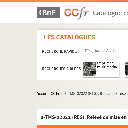
Robert de Flers, Francis de Croisset. Le retou
Auguste Villeroy. Le retour à la terre : pièce e
Catalogue co
Maurice Donnay. Le retour de Jérusalem : com
Emil Ludwig. Le retour d'Ulysse : comédie en 
LES CATALOGUES
Pierre-Maurice Richard. Retour : pièce en 4 a
Franz Adam Beyerlein. La retraite : pièce en 4
RECHERCHE RAPIDE
Paul ferrier. La revanche d'Iris : comédie en 1
Paul Hervieu. Le réveil : pièce en 3 actes. 190
Imprimés
multimédia
RECHERCHES CIBLÉES
Yves Mirande. Un réveillon : pièce en 1 acte. 
Henrik Ibsen. Les revenants : drame en 3 acte
Jules Lemaître. Révoltée : pièce en 4 actes. 1
Accueil CCFr
8-TMS-02022 (RES). Relevé de mise e
>
Jacques Monnier. Ribouldingue : vaudeville en
Alfred Fabre-Luce. Richard : comédie en 3 act
William Shakespeare. Richard III. 1964
8-TMS-02022 (RES). Relevé de mise en 
Jules Dornay, Maurice Coste. Richelieu à Fon