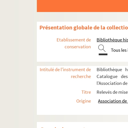
William Shakespeare. Richard III. 1964
Jules Dornay, Maurice Coste. Richelieu à Fon
Nozière. La riposte : pièce en 3 actes et 4 tab
Présentation globale de la collecti
Théodore de Banville. Riquet à la houppe : co
Etablissement de
Bibliothèque his
Edmond About. Risette ou les millions dans l
conservation
Tous les
Ernest Grenet-Dancourt. Rival pour rire : com
Henry Kistemaeckers, Eugène Delard. La rivale
Armand Thibaut. La Rivale de l'homme : pièce
Intitulé de l'instrument de
Bibliothèque h
recherche
Catalogue des
Fernand Nozière. La robe de perles : comédie 
l'Association de
Françoise Sagan. La robe mauve de Valentine :
Titre
Relevés de mise
Eugène Brieux. La robe rouge : pièce en 4 act
Origine
Association de 
Paul Géraldy. Robert et Marianne : comédie e
Benjamin Antier, Saint-Amand, Frédérick Lema
Anicet Bourgeois, Pierre Alexis Ponson du Ter