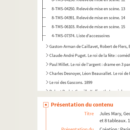
8-TMS-04250. Relevé de mise en scène. 13
8-TMS-04391. Relevé de mise en scène. 14
8-TMS-06103. Relevé de mise en scène. 15
4-TMS-07374. Liste d'accessoires
Gaston-Arman de Caillavet, Robert de Flers, 
Claude-André Puget. Le roi de la fête : coméd
Paul Millet. Le roi de l'argent : drame en 3 pa
Charles Desnoyer, Léon Beauvallet. Le roi de
Le roi des Gascons. 1899
Robert Bodet, Camille Kufferath. Le roi du se
Louis Marsolleau, Maurice Soulié. Le roi gala
Présentation du contenu
Alexandre Bisson. Le roi KoKo : vaudeville en
Titre
Jules Mary, Ge
William Shakespeare. Le roi Lear : traduction 
et 8 tableaux. 
Victor Hugo. Le roi s'amuse : drame en 4 acte
Présentation du
Création : Par