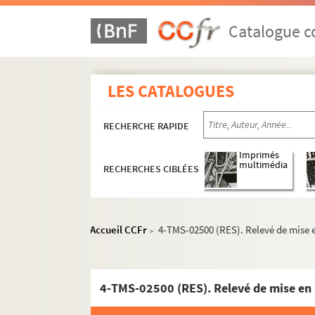
Henry Bataille. Résurrection : épisode dramat
André Mouezy-Eon, Georges de La Fouchardière.
Catalogue co
Robert de Flers, Francis de Croisset. Le retou
Auguste Villeroy. Le retour à la terre : pièce e
LES CATALOGUES
Maurice Donnay. Le retour de Jérusalem : com
Emil Ludwig. Le retour d'Ulysse : comédie en 
RECHERCHE RAPIDE
Pierre-Maurice Richard. Retour : pièce en 4 a
Franz Adam Beyerlein. La retraite : pièce en 4
Imprimés
multimédia
RECHERCHES CIBLÉES
Paul ferrier. La revanche d'Iris : comédie en 1
Paul Hervieu. Le réveil : pièce en 3 actes. 190
Yves Mirande. Un réveillon : pièce en 1 acte. 
Accueil CCFr
4-TMS-02500 (RES). Relevé de mise e
>
Henrik Ibsen. Les revenants : drame en 3 acte
Jules Lemaître. Révoltée : pièce en 4 actes. 1
Jacques Monnier. Ribouldingue : vaudeville en
4-TMS-02500 (RES). Relevé de mise en 
Alfred Fabre-Luce. Richard : comédie en 3 act