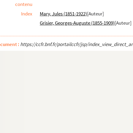
contenu
Index
Mary, Jules (1851-1922)
[Auteur]
Grisier, Georges-Auguste (1855-1909)
[Auteur]
scène de Léon Lemaire
ocument :
https://ccfr.bnf.fr/portailccfr/jsp/index_view_dir
scène de Paul Daubry