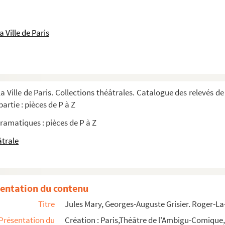
drame historique en 7 tableaux. 1869
 Ville de Paris
e en 4 actes et en vers. 1896
audeville en 1 acte. 1911
e. 1881
 actes. 1907
a Ville de Paris. Collections théâtrales. Catalogue des relevés de
1924
artie : pièces de P à Z
927
ramatiques : pièces de P à Z
arties et 8 tableaux. 1963
âtrale
5
te. Robert-Macaire : drame burlesque en 4 a...
entation du contenu
lum. Rocambole : drame en 5 actes et 7 ta...
Titre
Jules Mary, Georges-Auguste Grisier. Roger-La
. 1920
Présentation du
Création : Paris,Théâtre de l'Ambigu-Comique
en 5 actes et 8 tableaux. 1888