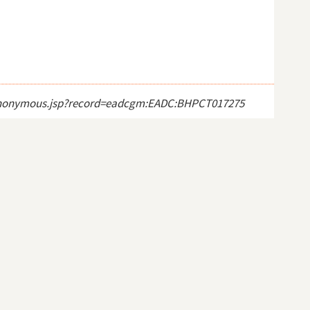
ect_anonymous.jsp?record=eadcgm:EADC:BHPCT017275