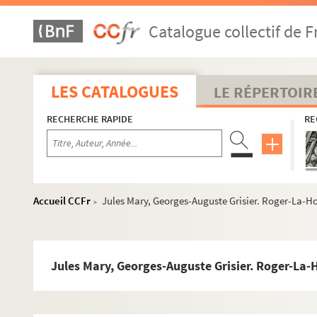
Robert de Flers, Francis de Croisset. Le retour : comédie en
Catalogue collectif de F
Auguste Villeroy. Le retour à la terre : pièce en 1 acte et en 
Maurice Donnay. Le retour de Jérusalem : comédie en 4 act
Emil Ludwig. Le retour d'Ulysse : comédie en 3 actes. 1947
LES CATALOGUES
LE RÉPERTOIR
Pierre-Maurice Richard. Retour : pièce en 4 actes. 1947
RECHERCHE RAPIDE
RE
Franz Adam Beyerlein. La retraite : pièce en 4 actes. 1905
Paul ferrier. La revanche d'Iris : comédie en 1 acte et en ver
Paul Hervieu. Le réveil : pièce en 3 actes. 1905
Yves Mirande. Un réveillon : pièce en 1 acte. 1907
Accueil CCFr
Jules Mary, Georges-Auguste Grisier. Roger-La-Hon
>
Henrik Ibsen. Les revenants : drame en 3 actes. 1890
Jules Lemaître. Révoltée : pièce en 4 actes. 1889
Jacques Monnier. Ribouldingue : vaudeville en 3 actes. Ent
Jules Mary, Georges-Auguste Grisier. Roger-La-H
Alfred Fabre-Luce. Richard : comédie en 3 actes. 1931
William Shakespeare. Richard III. 1964