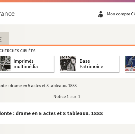
 3 actes et 1 prologue. 1920
rance
Mon compte C
vers. 1925
es. 1903
E
CHERCHES CIBLÉES
Imprimés
Base
s. 1868
multimédia
Patrimoine
te : drame en 5 actes et 8 tableaux. 1888
Notice
1 sur 1
re 1914 et 1917
onte : drame en 5 actes et 8 tableaux. 1888