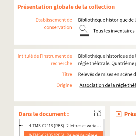
Ernest Grenet-Dancourt. Rival pour rire : comédie en 1 act
Présentation globale de la collection
Henry Kistemaeckers, Eugène Delard. La rivale : pièce en 4
Etablissement de
Bibliothèque historique de la
Armand Thibaut. La Rivale de l'homme : pièce en 3 actes. 
conservation
Fernand Nozière. La robe de perles : comédie en 3 actes. 1
Tous les inventaires
Françoise Sagan. La robe mauve de Valentine : pièce en 2 p
Eugène Brieux. La robe rouge : pièce en 4 actes. 1900
Intitulé de l'instrument de
Bibliothèque historique de l
4-TMS-02575 (RES). Relevé de mise en scène. 1. Mise en 
recherche
régie théâtrale. Quatrième p
8-TMS-02100 (RES). Relevé de mise en scène. 2
Titre
Relevés de mises en scène d
8-TMS-02101 (RES). Relevé de mise en scène. 3
Origine
Association de la régie thé
2-TMS-00089 (RES). Liste des meubles. Liste des accessoir
8-TMS-02102 (RES). Relevé de mise en scène. 4
8-TMS-02103 (RES). Relevé de mise en scène. 5
Dans le document :
Prés
8-TMS-02104 (RES). Relevé de mise en scène. 6
4-TMS-02413 (RES). 2 lettres et variantes de texte
8-TMS-02105 (RES). Relevé de mise en scène. 7