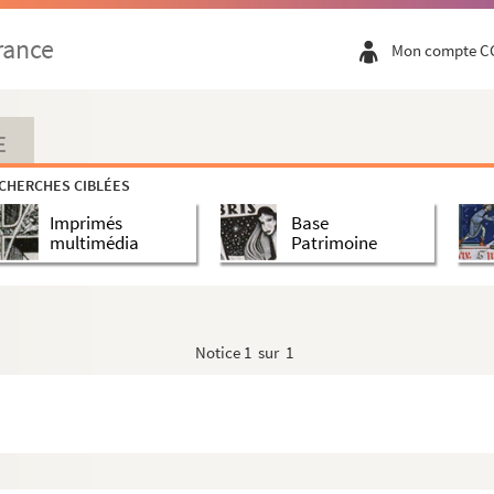
rance
Mon compte C
s. 1868
E
CHERCHES CIBLÉES
Imprimés
Base
multimédia
Patrimoine
re 1914 et 1917
Notice
1 sur 1
drame historique en 7 tableaux. 1869
e en 4 actes et en vers. 1896
audeville en 1 acte. 1911