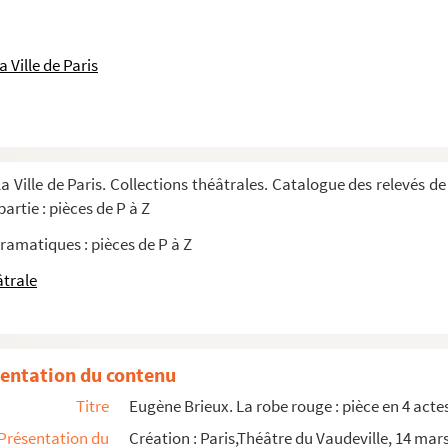
e. 1881
 actes. 1907
 Ville de Paris
1924
927
arties et 8 tableaux. 1963
a Ville de Paris. Collections théâtrales. Catalogue des relevés de
scène de la Comédie-Française
artie : pièces de P à Z
ramatiques : pièces de P à Z
âtrale
es. Indications de conduite électrique. Schéma d'implantation ...
entation du contenu
Titre
Eugène Brieux. La robe rouge : pièce en 4 acte
Présentation du
Création : Paris,Théâtre du Vaudeville, 14 mar