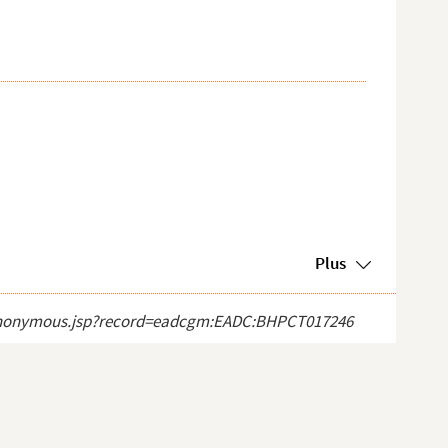
Plus
ect_anonymous.jsp?record=eadcgm:EADC:BHPCT017246