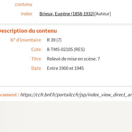
contenu
Index
Brieux, Eugène (1858-1932)
[Auteur]
Description du contenu
N° d'inventaire
R 39 (7)
 scène Paul Daubry
Cote
8-TMS-02105 (RES)
Titre
Relevé de mise en scène. 7
mes
Date
Entre 1900 et 1945
ocument :
https://ccfr.bnf.fr/portailccfr/jsp/index_view_dir
scène du Vaudeville
5