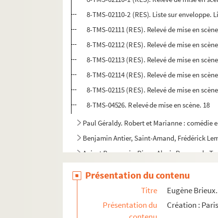
8-TMS-02110-2 (RES). Liste sur enveloppe. L
8-TMS-02111 (RES). Relevé de mise en scène
8-TMS-02112 (RES). Relevé de mise en scène
8-TMS-02113 (RES). Relevé de mise en scène
8-TMS-02114 (RES). Relevé de mise en scène.
8-TMS-02115 (RES). Relevé de mise en scène
8-TMS-04526. Relevé de mise en scène. 18
Paul Géraldy. Robert et Marianne : comédie e
Benjamin Antier, Saint-Amand, Frédérick Lema
Anicet Bourgeois, Pierre Alexis Ponson du Ter
André Rivoire. Roger Bontemps : pièce en 3 ac
Présentation du contenu
Jules Mary, Georges-Auguste Grisier. Roger-L
Titre
Eugène Brieux. 
Gaston-Arman de Caillavet, Robert de Flers, 
Présentation du
Création : Pari
Claude-André Puget. Le roi de la fête : coméd
contenu