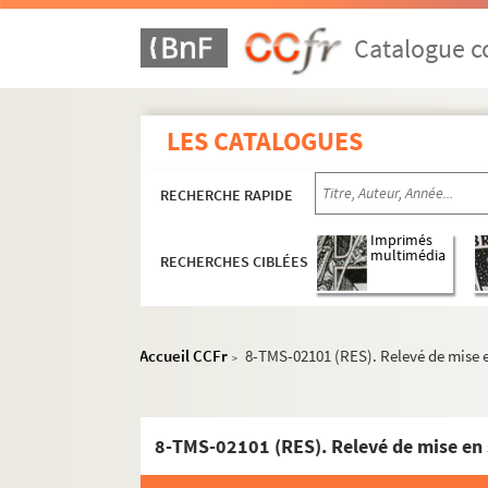
Pierre Berton. La rencontre : pièce en 4 actes
François de Curel. Le repas du lion : pièce en 
Catalogue co
Maurice Donnay. La reprise : comédie en 3 ac
Henry Bataille. Résurrection : épisode dramat
LES CATALOGUES
André Mouezy-Eon, Georges de La Fouchardière.
Robert de Flers, Francis de Croisset. Le retou
RECHERCHE RAPIDE
Auguste Villeroy. Le retour à la terre : pièce e
Maurice Donnay. Le retour de Jérusalem : com
Imprimés
multimédia
RECHERCHES CIBLÉES
Emil Ludwig. Le retour d'Ulysse : comédie en 
Pierre-Maurice Richard. Retour : pièce en 4 a
Franz Adam Beyerlein. La retraite : pièce en 4
Accueil CCFr
8-TMS-02101 (RES). Relevé de mise e
>
Paul ferrier. La revanche d'Iris : comédie en 1
Paul Hervieu. Le réveil : pièce en 3 actes. 190
Yves Mirande. Un réveillon : pièce en 1 acte. 
8-TMS-02101 (RES). Relevé de mise en 
Henrik Ibsen. Les revenants : drame en 3 acte