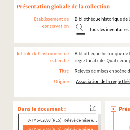
François Herczeg. Le renard bleu : comédie en 3 actes. Ad
Présentation globale de la collection
Sacha Guitry. Le renard et la grenouille : comédie en 1 acte
Etablissement de
Bibliothèque historique de la
Pierre Berton. La rencontre : pièce en 4 actes. 1909
conservation
François de Curel. Le repas du lion : pièce en 4 actes. 1897
Tous les inventaires
Maurice Donnay. La reprise : comédie en 3 actes. 1924
Henry Bataille. Résurrection : épisode dramatique en 5 acte
Intitulé de l'instrument de
Bibliothèque historique de l
André Mouezy-Eon, Georges de La Fouchardière. La résurrecti
recherche
régie théâtrale. Quatrième p
Robert de Flers, Francis de Croisset. Le retour : comédie en
Titre
Relevés de mises en scène d
Auguste Villeroy. Le retour à la terre : pièce en 1 acte et en 
Origine
Association de la régie thé
Maurice Donnay. Le retour de Jérusalem : comédie en 4 actes
8-TMS-02095 (RES). Relevé de mise en scène. 1
8-TMS-02096 (RES). Relevé de mise en scène. 2
Dans le document :
Prés
8-TMS-02097 (RES). Relevé de mise en scène. 3
8-TMS-02098 (RES). Relevé de mise en scène. 4
8-TMS-02099 (RES). Relevé de mise en scène. 5