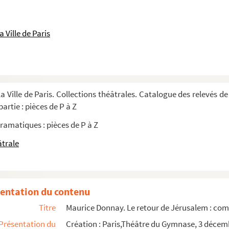
aptation du hongrois par René Saunier. 1928
. 1933
 Ville de Paris
s et 1 prologue. Adaptation d'après le ro...
a Ville de Paris. Collections théâtrales. Catalogue des relevés de
on du Bouif : pièce en 4 actes et 10 tabl...
artie : pièces de P à Z
 3 actes et 1 prologue. 1920
ramatiques : pièces de P à Z
vers. 1925
âtrale
. 1903
entation du contenu
Titre
Maurice Donnay. Le retour de Jérusalem : comé
Présentation du
Création : Paris,Théâtre du Gymnase, 3 décem