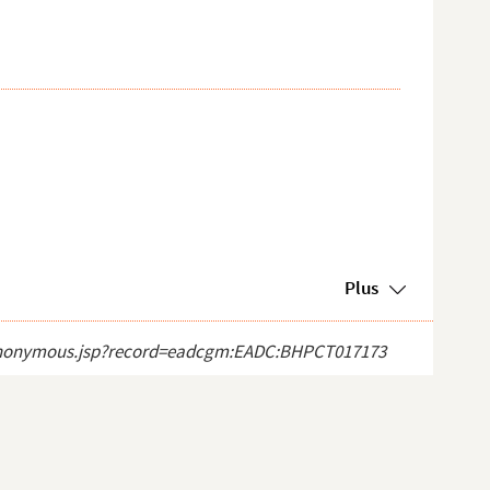
Plus
ect_anonymous.jsp?record=eadcgm:EADC:BHPCT017173