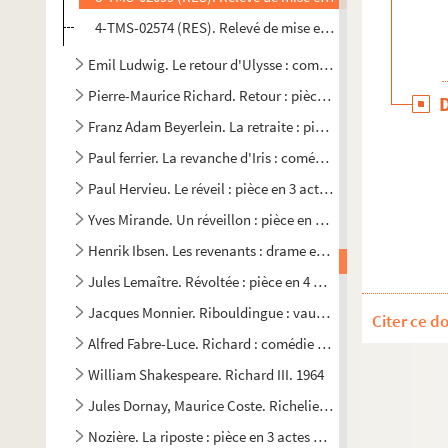
4-TMS-02574 (RES). Relevé de mise en scène. 6
Emil Ludwig. Le retour d'Ulysse : comédie en 3 actes. 1947
Pierre-Maurice Richard. Retour : pièce en 4 actes. 1947
Franz Adam Beyerlein. La retraite : pièce en 4 actes. 1905
Paul ferrier. La revanche d'Iris : comédie en 1 acte et en ver
Paul Hervieu. Le réveil : pièce en 3 actes. 1905
Yves Mirande. Un réveillon : pièce en 1 acte. 1907
Henrik Ibsen. Les revenants : drame en 3 actes. 1890
Jules Lemaître. Révoltée : pièce en 4 actes. 1889
Jacques Monnier. Ribouldingue : vaudeville en 3 actes. Ent
Citer ce d
Alfred Fabre-Luce. Richard : comédie en 3 actes. 1931
William Shakespeare. Richard III. 1964
Jules Dornay, Maurice Coste. Richelieu à Fontainebleau : 
Nozière. La riposte : pièce en 3 actes et 4 tableaux. 1926