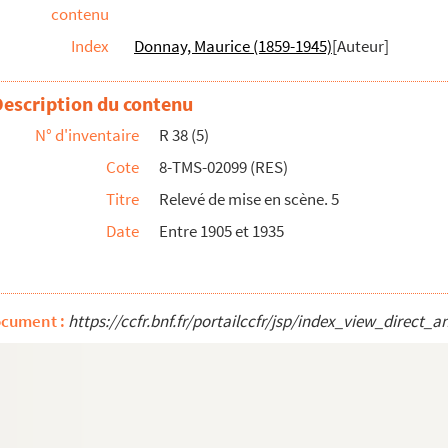
contenu
Index
Donnay, Maurice (1859-1945)
[Auteur]
Description du contenu
N° d'inventaire
R 38 (5)
s. 1868
Cote
8-TMS-02099 (RES)
Titre
Relevé de mise en scène. 5
Date
Entre 1905 et 1935
re 1914 et 1917
ocument :
https://ccfr.bnf.fr/portailccfr/jsp/index_view_dir
drame historique en 7 tableaux. 1869