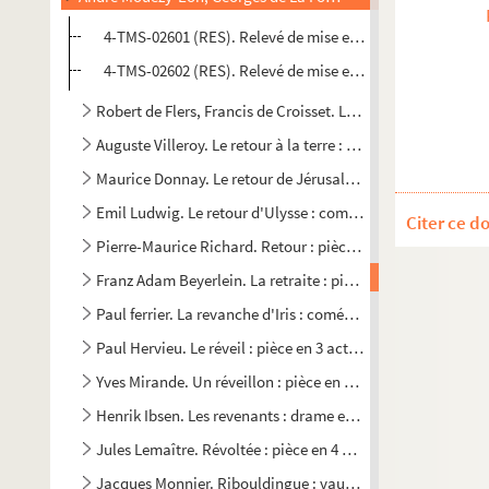
4-TMS-02601 (RES). Relevé de mise en scène. 1
4-TMS-02602 (RES). Relevé de mise en scène. 2
Robert de Flers, Francis de Croisset. Le retour : comédie en
Auguste Villeroy. Le retour à la terre : pièce en 1 acte et en 
Maurice Donnay. Le retour de Jérusalem : comédie en 4 act
Emil Ludwig. Le retour d'Ulysse : comédie en 3 actes. 1947
Citer ce d
Pierre-Maurice Richard. Retour : pièce en 4 actes. 1947
Franz Adam Beyerlein. La retraite : pièce en 4 actes. 1905
Paul ferrier. La revanche d'Iris : comédie en 1 acte et en ver
Paul Hervieu. Le réveil : pièce en 3 actes. 1905
Yves Mirande. Un réveillon : pièce en 1 acte. 1907
Henrik Ibsen. Les revenants : drame en 3 actes. 1890
Jules Lemaître. Révoltée : pièce en 4 actes. 1889
Jacques Monnier. Ribouldingue : vaudeville en 3 actes. Ent