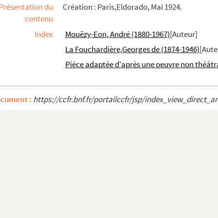
Présentation du
Création : Paris,Eldorado, Mai 1924.
contenu
Index
Mouëzy-Eon, André (1880-1967)
[Auteur]
La Fouchardière,Georges de (1874-1946)
[Aute
 3 actes et 1 prologue. 1920
Pièce adaptée d'après une oeuvre non théâtr
vers. 1925
es. 1903
ocument :
https://ccfr.bnf.fr/portailccfr/jsp/index_view_dir
s. 1868
re 1914 et 1917