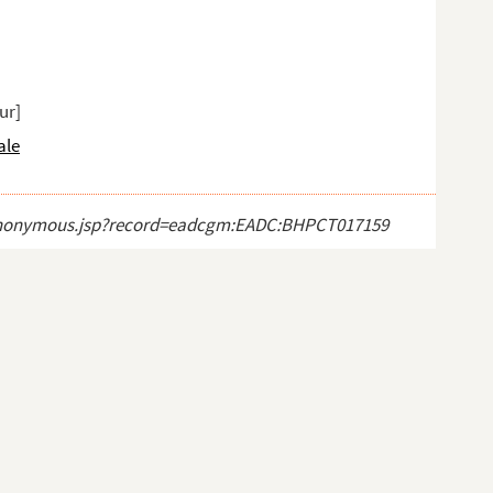
ur]
ale
ect_anonymous.jsp?record=eadcgm:EADC:BHPCT017159