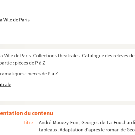
es et 9 tableaux. 1877
comédie en 3 actes. 1927
 Ville de Paris
vers. 1898
tableaux. 1962
 en 5 actes et 13 tableaux. 1847
tes. 1929
a Ville de Paris. Collections théâtrales. Catalogue des relevés de
emplaçant : comédie en 3 actes. 1895
artie : pièces de P à Z
ramatiques : pièces de P à Z
aptation du hongrois par René Saunier. 1928
âtrale
. 1933
entation du contenu
Titre
André Mouezy-Eon, Georges de La Fouchardièr
s et 1 prologue. Adaptation d'après le ro...
tableaux. Adaptation d'après le roman de Geo
 du Bouif : pièce en 4 actes et 10 tabl...