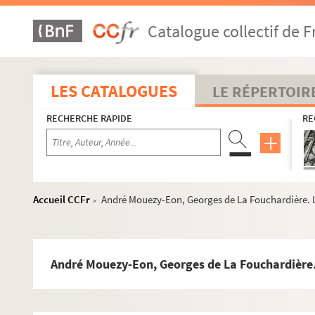
Emile Fabre. La rabouilleuse : pièce en 4 actes. Adaptation
Catalogue collectif de F
François Porché. La race errante : drame en 3 actes et 6 ta
Ferdinand Bruckner. Les races : pièce en 8 tableaux. Adap
Henry Bernstein. La rafale : pièce en 3 actes. 1905
LES CATALOGUES
LE RÉPERTOIR
Ernest William Hornung, Eugene W. Presbrey. Raffles : pièc
RECHERCHE RAPIDE
RE
Henri de Rothschild. La rampe : pièce en 3 actes. 1909
Gaston Salandri. La rançon : comédie en 3 actes. 1891
Emile Erckmann, Alexandre Chatrian. Les Rantzau : comédi
Henri-René Lenormand. Les ratés : pièce en 14 tableaux. 1
Accueil CCFr
André Mouezy-Eon, Georges de La Fouchardière. La 
>
Fortuné Paillot. Ravachol : fantaisie en 1 acte. Entre 1900 
Daphné Du Maurier. Rébecca : pièce en 3 actes. 1945
Max Maurey. La recommandation : comédie en 1 acte. 190
André Mouezy-Eon, Georges de La Fouchardière. La
Dario Niccodemi. Le refuge : pièce en 3 actes. 1909
Jules Mary, Georges Grisier. Le régiment : drame en 5 actes