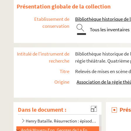
Jules Claretie. Le régiment de champagne : drame en 5 act
Présentation globale de la collection
Maurice Hennequin, Romain Coolus. La reine de Biarritz : 
Etablissement de
Bibliothèque historique de la
Catulle Mendès. La reine famiette : drame en 6 actes et en 
conservation
Tous les inventaires
André Castelot. La reine galante : comédie en 2 actes et 8 
Alexandre Dumas, Auguste Maquet. La reine Margot : drame
Pierre Veber, José Germain. La réjouissance : pièce en 3 ac
Intitulé de l'instrument de
Bibliothèque historique de l
William Busnach, Georges Duval, Maurice Hennequin. Le r
recherche
régie théâtrale. Quatrième p
Eugène Brieux. Les remplaçantes : pièce en 3 actes. 1901
Titre
Relevés de mises en scène d
François Herczeg. Le renard bleu : comédie en 3 actes. Ad
Origine
Association de la régie thé
Sacha Guitry. Le renard et la grenouille : comédie en 1 acte
Pierre Berton. La rencontre : pièce en 4 actes. 1909
François de Curel. Le repas du lion : pièce en 4 actes. 1897
Dans le document :
Prés
Maurice Donnay. La reprise : comédie en 3 actes. 1924
Henry Bataille. Résurrection : épisode dramatique en 5 acte
André Mouezy-Eon, Georges de La Fouchardière. La résurrection