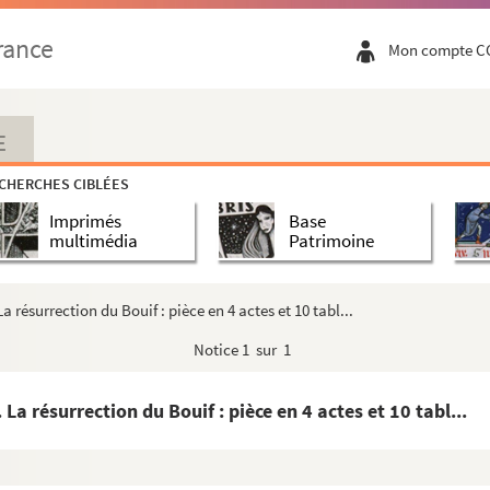
 d'après le roman de Honoré de Balzac. 19...
rance
Mon compte C
bleaux en vers. 1932
tation par Renée Cave. 1934
E
e en 4 actes. Traduction par Dario Niccode...
CHERCHES CIBLÉES
Imprimés
Base
multimédia
Patrimoine
e en 4 actes. 1882
920
résurrection du Bouif : pièce en 4 actes et 10 tabl...
et 1925
Notice
1 sur 1
1
 résurrection du Bouif : pièce en 4 actes et 10 tabl...
 et 8 tableaux. 1890