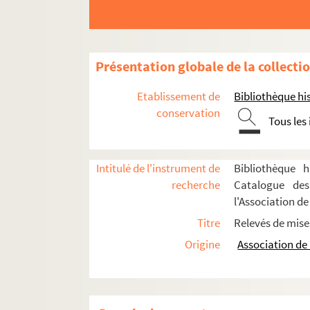
Paul Meurice. Quatre-vingt-treize : drame en 
Pierre Veber. Que Suzanne n'en sache rien! : 
Pierre-Paul Fournier, Henry Turpin. Le "Qu'en 
Présentation globale de la collecti
Alexandre Dumas fils. La question d'argent :
Etablissement de
Bibliothèque his
Victorien Sardou. Rabagas : comédie en 4 ac
conservation
Tous les
Henri Falk. Le rabatteur : pièce en 4 actes. 19
Emile Fabre. La rabouilleuse : pièce en 4 act
Intitulé de l'instrument de
Bibliothèque h
François Porché. La race errante : drame en 3
recherche
Catalogue des
Ferdinand Bruckner. Les races : pièce en 8 t
l'Association de
Henry Bernstein. La rafale : pièce en 3 actes.
Titre
Relevés de mise
Ernest William Hornung, Eugene W. Presbrey. R
Origine
Association de 
Henri de Rothschild. La rampe : pièce en 3 ac
Gaston Salandri. La rançon : comédie en 3 ac
Emile Erckmann, Alexandre Chatrian. Les Ran