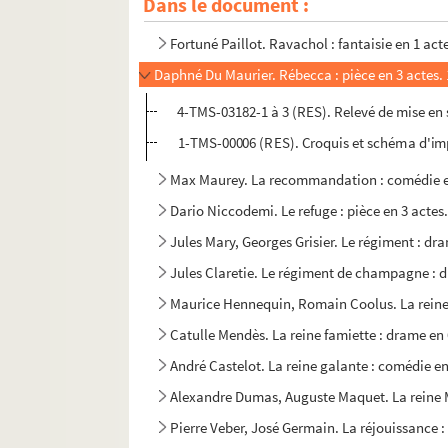
Dans le document :
Henri-René Lenormand. Les ratés : pièce en 1
Fortuné Paillot. Ravachol : fantaisie en 1 act
Daphné Du Maurier. Rébecca : pièce en 3 actes.
4-TMS-03182-1 à 3 (RES). Relevé de mise en 
1-TMS-00006 (RES). Croquis et schéma d'im
Max Maurey. La recommandation : comédie en
Dario Niccodemi. Le refuge : pièce en 3 actes
Jules Mary, Georges Grisier. Le régiment : dra
Jules Claretie. Le régiment de champagne : d
Maurice Hennequin, Romain Coolus. La reine d
Catulle Mendès. La reine famiette : drame en 6
André Castelot. La reine galante : comédie en
Alexandre Dumas, Auguste Maquet. La reine M
Pierre Veber, José Germain. La réjouissance : 