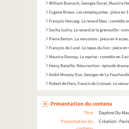
William Busnach, Georges Duval, Maurice Hen
Eugène Brieux. Les remplaçantes : pièce en 3
François Herczeg. Le renard bleu : comédie e
Sacha Guitry. Le renard et la grenouille : com
Pierre Berton. La rencontre : pièce en 4 actes
François de Curel. Le repas du lion : pièce en 
Maurice Donnay. La reprise : comédie en 3 ac
Henry Bataille. Résurrection : épisode dramat
André Mouezy-Eon, Georges de La Fouchardière.
Robert de Flers, Francis de Croisset. Le retou
Auguste Villeroy. Le retour à la terre : pièce e
Maurice Donnay. Le retour de Jérusalem : com
Présentation du contenu
Emil Ludwig. Le retour d'Ulysse : comédie en 
Titre
Daphné Du Maur
Pierre-Maurice Richard. Retour : pièce en 4 a
Présentation du
Création : Pari
contenu
Franz Adam Beyerlein. La retraite : pièce en 4