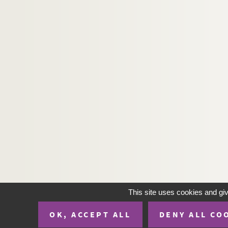
Henri Gréjois, Gualbert Guinchard. Sa famille
Félix Duquesnel, André Barde. Sa fille... : co
André Bisson. Sa majesté Julot ou l'école des 
Jules Mary. Sabre au clair ! : drame en 5 acte
Robert Bodet. Sacré chouchou : vaudeville en
Pierre Wolff. Sacré Léonce ! : pièce en 3 actes
Pierre Wolff, André Birabeau. Une sacrée peti
Gaston Devore. La sacrifiée : pièce en 3 actes
Lucien Descaves, Fernand Nozière. La saignée
Claude-André Puget. Le Saint-Bernard : comé
André Roussin. La sainte famille : pièce en 3 
France Darget. Sainte Odile d'Alsace : légende
This site uses cookies and gi
Edmond Sée. Saison d'amour : comédie en 3 
OK, ACCEPT ALL
DENY ALL CO
Saint-Granier, Paul Briquet. Le saladier du P