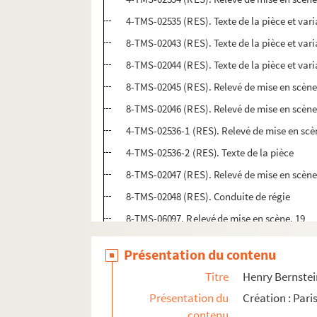
4-TMS-02535 (RES). Texte de la pièce et var
8-TMS-02043 (RES). Texte de la pièce et var
8-TMS-02044 (RES). Texte de la pièce et var
8-TMS-02045 (RES). Relevé de mise en scène
8-TMS-02046 (RES). Relevé de mise en scène.
4-TMS-02536-1 (RES). Relevé de mise en scè
4-TMS-02536-2 (RES). Texte de la pièce
8-TMS-02047 (RES). Relevé de mise en scène
8-TMS-02048 (RES). Conduite de régie
8-TMS-06097. Relevé de mise en scène. 19
8-TMS-06098. Relevé de mise en scène. 20
Présentation du contenu
8-TMS-06099. Relevé de mise en scène. 21
Titre
Henry Bernstein
Ernest William Hornung, Eugene W. Presbrey. R
Présentation du
Création : Par
Henri de Rothschild. La rampe : pièce en 3 ac
contenu