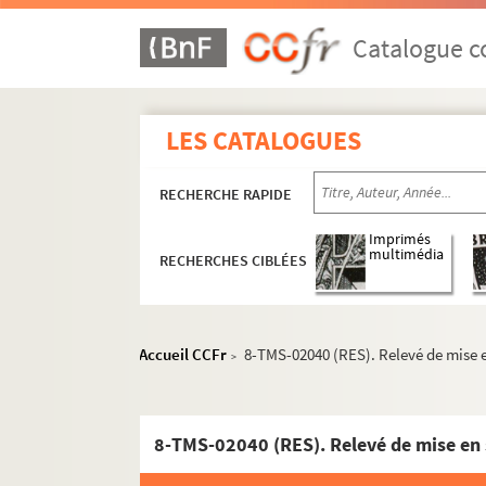
Lucienne Favre. Prosper : pièce en 3 actes et 
Ivan Tourgueniev. La provinciale. Traduction
Catalogue co
Willy et Andrée Cocotte. P'stt ! : vaudeville e
André Mouëzy-Eon. Un p'tit homme en or : pi
LES CATALOGUES
Henry Gauthier-Villard (Willy), Luvey. Le p'ti
Fabre Doran. P'tite marraine ou filleule de gue
RECHERCHE RAPIDE
Georges Feydeau. La puce à l'oreille : pièce e
Jean de Létraz. La pucelle d'Auteuil : pièce en
Imprimés
multimédia
RECHERCHES CIBLÉES
Georges Fagot. La pucelle de Belleville : comé
Georges-Bernard Shaw. Pygmalion : comédie r
Sacha Guitry. Quadrille : comédie en 6 actes.
Accueil CCFr
8-TMS-02040 (RES). Relevé de mise 
>
Sacha Guitry. Quand jouons-nous la comédie :
Grégoire Leclos. Quand Madelon... : comédie
Brendan Behan. The quare fellow : comédie d
8-TMS-02040 (RES). Relevé de mise en 
Melly Mellow. Quatre dames bien chambrées