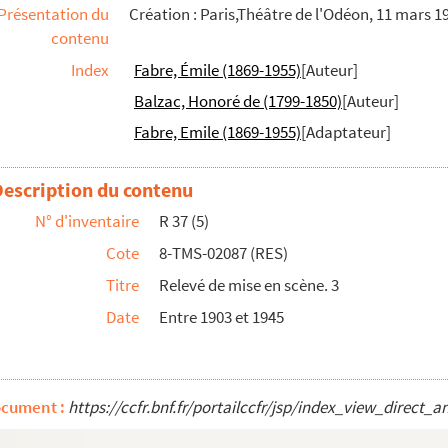
Présentation du
Création : Paris,Théâtre de l'Odéon, 11 mars 1
contenu
ène de la reprise par Gémier
Index
Fabre, Émile (1869-1955)
[Auteur]
cène conforme à la première représentation au Théâtre de l'Odéo...
Balzac, Honoré de (1799-1850)
[Auteur]
Fabre, Emile (1869-1955)
[Adaptateur]
Baret
cène de la première représentation au Théâtre de l'Odéon
Description du contenu
N° d'inventaire
R 37 (5)
Cote
8-TMS-02087 (RES)
Titre
Relevé de mise en scène. 3
cène de la création relevée par R. Cailloux, régisseur général
Date
Entre 1903 et 1945
bleaux en vers. 1932
tation par Renée Cave. 1934
ocument :
https://ccfr.bnf.fr/portailccfr/jsp/index_view_dir