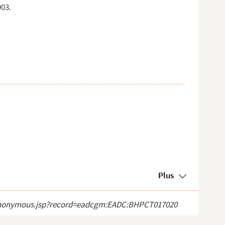
903.
Plus
ect_anonymous.jsp?record=eadcgm:EADC:BHPCT017020