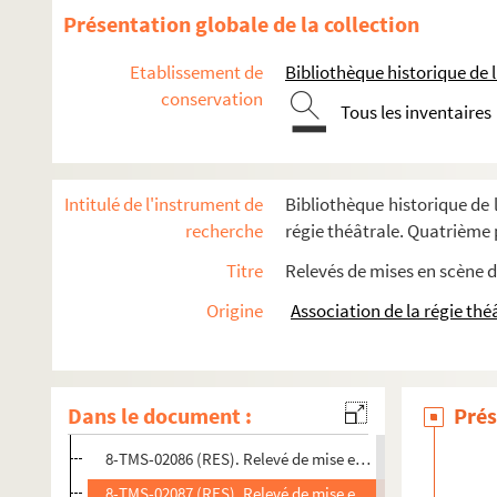
Léon Beauvallet. Les quatre Henri ou la destinée : drame hi
Présentation globale de la collection
Ferdinand de Laboullaye, Jules.... Les quatre sergents de L
Etablissement de
Bibliothèque historique de la
Marcel Aymé. Les quatre vérités : pièce en 4 actes. 1954
conservation
Paul Meurice. Quatre-vingt-treize : drame en 4 actes et 12 
Tous les inventaires
Pierre Veber. Que Suzanne n'en sache rien! : comédie en 3 
Pierre-Paul Fournier, Henry Turpin. Le "Qu'en dira-t-on" : p
Intitulé de l'instrument de
Bibliothèque historique de l
Alexandre Dumas fils. La question d'argent : comédie en 5 
recherche
régie théâtrale. Quatrième p
Victorien Sardou. Rabagas : comédie en 4 actes. 1872
Titre
Relevés de mises en scène d
Henri Falk. Le rabatteur : pièce en 4 actes. 1928
Origine
Association de la régie thé
Emile Fabre. La rabouilleuse : pièce en 4 actes. Adaptation d
8-TMS-02083 (RES). Relevé de mise en scène. 1
8-TMS-02084 (RES). Brochure du souffleur
Dans le document :
Prés
8-TMS-02085 (RES). Conduite de régie
8-TMS-02086 (RES). Relevé de mise en scène. 2
8-TMS-02087 (RES). Relevé de mise en scène. 3