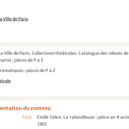
storique en 6 actes. 1869
a Rochelle : mélodrame en 3 actes et 6 ta...
 Ville de Paris
tableaux. Adaptation d'après le roman de ...
actes. 1899
ièce en 3 actes. 1931
a Ville de Paris. Collections théâtrales. Catalogue des relevés de
actes. 1857
artie : pièces de P à Z
ramatiques : pièces de P à Z
âtrale
'après le roman de Honoré de Balzac. 19...
entation du contenu
Titre
Emile Fabre. La rabouilleuse : pièce en 4 ac
1903