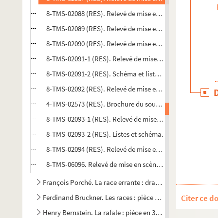
8-TMS-02088 (RES). Relevé de mise en scène. 4
8-TMS-02089 (RES). Relevé de mise en scène. 5. Mise en sc
8-TMS-02090 (RES). Relevé de mise en scène. 6. Mise en s
8-TMS-02091-1 (RES). Relevé de mise en scène. 7
8-TMS-02091-2 (RES). Schéma et listes pour les Tournées 
8-TMS-02092 (RES). Relevé de mise en scène. 8. Mise en s
4-TMS-02573 (RES). Brochure du souffleur. 2
8-TMS-02093-1 (RES). Relevé de mise en scène. 9
8-TMS-02093-2 (RES). Listes et schéma.
8-TMS-02094 (RES). Relevé de mise en scène. 10. Mise en s
8-TMS-06096. Relevé de mise en scène. 11
François Porché. La race errante : drame en 3 actes et 6 ta
Ferdinand Bruckner. Les races : pièce en 8 tableaux. Adap
Citer ce d
Henry Bernstein. La rafale : pièce en 3 actes. 1905