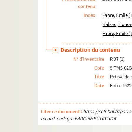
contenu
Dario Niccodemi. Le refuge : pièce en 3 actes
Index
Fabre, Émile (
Jules Mary, Georges Grisier. Le régiment : dra
Balzac, Honor
Jules Claretie. Le régiment de champagne : d
Fabre, Emile (
Maurice Hennequin, Romain Coolus. La reine d
Catulle Mendès. La reine famiette : drame en 6
Description du contenu
André Castelot. La reine galante : comédie en
N° d'inventaire
R 37 (1)
Alexandre Dumas, Auguste Maquet. La reine M
Cote
8-TMS-020
Pierre Veber, José Germain. La réjouissance : 
Titre
Relevé de 
William Busnach, Georges Duval, Maurice Hen
Date
Entre 1922
Eugène Brieux. Les remplaçantes : pièce en 3
François Herczeg. Le renard bleu : comédie e
Sacha Guitry. Le renard et la grenouille : com
Citer ce document :
https://ccfr.bnf.fr/por
Pierre Berton. La rencontre : pièce en 4 actes
record=eadcgm:EADC:BHPCT017016
François de Curel. Le repas du lion : pièce en 