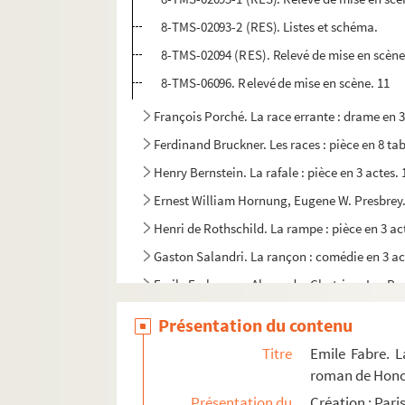
8-TMS-02093-2 (RES). Listes et schéma.
8-TMS-02094 (RES). Relevé de mise en scène. 
8-TMS-06096. Relevé de mise en scène. 11
François Porché. La race errante : drame en 3
Ferdinand Bruckner. Les races : pièce en 8 t
Henry Bernstein. La rafale : pièce en 3 actes.
Ernest William Hornung, Eugene W. Presbrey. R
Henri de Rothschild. La rampe : pièce en 3 ac
Gaston Salandri. La rançon : comédie en 3 ac
Emile Erckmann, Alexandre Chatrian. Les Ran
Henri-René Lenormand. Les ratés : pièce en 1
Présentation du contenu
Fortuné Paillot. Ravachol : fantaisie en 1 act
Titre
Emile Fabre. L
Daphné Du Maurier. Rébecca : pièce en 3 acte
roman de Honor
Max Maurey. La recommandation : comédie en
Présentation du
Création : Pari