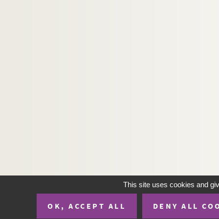
Henry Bernstein. Samson : pièce en 4 actes. 
Saint-Georges de Bouhélier. Le sang de Danton
Albert Lambert, Fernand Meynet. Le sang fran
Edouard Plouvier. Le sang-mêlé : drame en 5 
Ivan Tourgueniev. Sans argent : pièce en 1 ac
Alphonse Daudet, Adolphe Belot. Sapho : pièc
Adrien Decourcelle, Adolphe Jaime. Sarah la 
Louis Verneuil. Satan : pièce en 4 actes. 1927
Georges Berr, Marcel Guillemaud. Le satyre : 
Ernest Grenet-Dancourt. La sauterelle : coméd
Emile Durafour. Sauve qui peut : folie-vaudevi
Marcel Achard. Savez-vous planter les choux 
This site uses cookies and gi
Henry Bataille. Le scandale : pièce en 4 actes
OK, ACCEPT ALL
DENY ALL CO
Fernand Crommelynck. Le sculpteur de masque