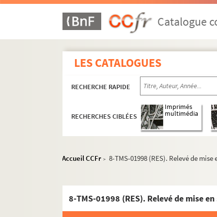
Jean-Jacques Bernard. Le printemps des autre
Sacha Guitry. La prise de Berg-op-Zoom : com
Catalogue co
Édouard Bourdet. La prisonnière : pièce en 3 
Francis Carco. Prisons de femmes : pièce en 4
LES CATALOGUES
Albin Valabrègue, Maurice Hennequin. Un pri
Bayard Veiller. Le procès de Mary Dugan : piè
RECHERCHE RAPIDE
Maurice Rostand. Le procès d'Oscar Wilde : p
Henry de Gorsse, Louis Forest. Le procureur Ha
Imprimés
multimédia
RECHERCHES CIBLÉES
Régis Gignoux. Le prof' d'anglais : comédie e
Marcel Achard. Le professeur de charme
Karen Bramson. Le professeur Klenow : pièce 
Accueil CCFr
8-TMS-01998 (RES). Relevé de mise 
>
Lucienne Favre. Prosper : pièce en 3 actes et 
Ivan Tourgueniev. La provinciale. Traduction
Willy et Andrée Cocotte. P'stt ! : vaudeville e
8-TMS-01998 (RES). Relevé de mise en
André Mouëzy-Eon. Un p'tit homme en or : pi