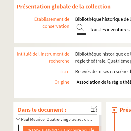
Fabre Doran. P'tite marraine ou filleule de guerre : fantaisi
Présentation globale de la collection
Georges Feydeau. La puce à l'oreille : pièce en 3 actes. 190
Etablissement de
Bibliothèque historique de la
Jean de Létraz. La pucelle d'Auteuil : pièce en 3 actes. 1953
conservation
Georges Fagot. La pucelle de Belleville : comédie en 5 actes
Tous les inventaires
Georges-Bernard Shaw. Pygmalion : comédie romanesque en 
Sacha Guitry. Quadrille : comédie en 6 actes. 1937
Intitulé de l'instrument de
Bibliothèque historique de l
Sacha Guitry. Quand jouons-nous la comédie : pièce en 2 a
recherche
régie théâtrale. Quatrième p
Grégoire Leclos. Quand Madelon... : comédie dramatique e
Titre
Relevés de mises en scène d
Brendan Behan. The quare fellow : comédie dramatique en 
Origine
Association de la régie thé
Melly Mellow. Quatre dames bien chambrées
Léon Beauvallet. Les quatre Henri ou la destinée : drame hi
Ferdinand de Laboullaye, Jules.... Les quatre sergents de L
Dans le document :
Prés
Marcel Aymé. Les quatre vérités : pièce en 4 actes. 1954
Paul Meurice. Quatre-vingt-treize : drame en 4 actes et 12 ta
8-TMS-01996 (RES). Brochure pour le rôle de Gauvain