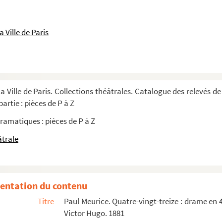
e en 1 acte. Entre 1914 et 1945
7
 Ville de Paris
 et 6 tableaux. Entre 1895 et 1933
trois actes et cinq tableaux. Version nouvel...
a Ville de Paris. Collections théâtrales. Catalogue des relevés de
ctes et 8 tableaux. 1935
artie : pièces de P à Z
n 4 actes. 1938
ramatiques : pièces de P à Z
2 actes. Traduction de Jacqueline Sundstrom ...
âtrale
storique en 6 actes. 1869
a Rochelle : mélodrame en 3 actes et 6 ta...
entation du contenu
Titre
Paul Meurice. Quatre-vingt-treize : drame en 
bleaux. Adaptation d'après le roman de ...
Victor Hugo. 1881