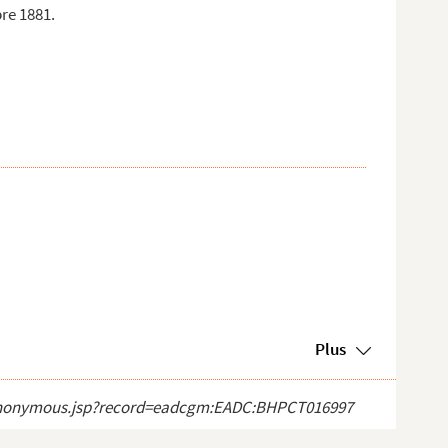
bre 1881.
Plus
ect_anonymous.jsp?record=eadcgm:EADC:BHPCT016997