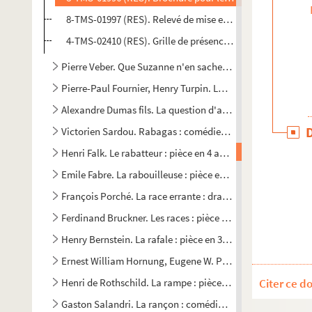
8-TMS-01997 (RES). Relevé de mise en scène
4-TMS-02410 (RES). Grille de présence des personnages p
Pierre Veber. Que Suzanne n'en sache rien! : comédie en 3 
Pierre-Paul Fournier, Henry Turpin. Le "Qu'en dira-t-on" : p
Alexandre Dumas fils. La question d'argent : comédie en 5 
Victorien Sardou. Rabagas : comédie en 4 actes. 1872
Henri Falk. Le rabatteur : pièce en 4 actes. 1928
Emile Fabre. La rabouilleuse : pièce en 4 actes. Adaptation
François Porché. La race errante : drame en 3 actes et 6 ta
Ferdinand Bruckner. Les races : pièce en 8 tableaux. Adap
Henry Bernstein. La rafale : pièce en 3 actes. 1905
Ernest William Hornung, Eugene W. Presbrey. Raffles : pièc
Henri de Rothschild. La rampe : pièce en 3 actes. 1909
Citer ce d
Gaston Salandri. La rançon : comédie en 3 actes. 1891