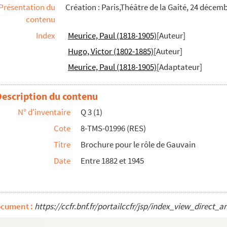
Présentation du
Création : Paris,Théâtre de la Gaité, 24 décem
contenu
ar tableau
Index
Meurice, Paul (1818-1905)
[Auteur]
actes. 1899
Hugo, Victor (1802-1885)
[Auteur]
ièce en 3 actes. 1931
Meurice, Paul (1818-1905)
[Adaptateur]
actes. 1857
Description du contenu
N° d'inventaire
Q 3 (1)
 d'après le roman de Honoré de Balzac. 19...
Cote
8-TMS-01996 (RES)
bleaux en vers. 1932
Titre
Brochure pour le rôle de Gauvain
tation par Renée Cave. 1934
Date
Entre 1882 et 1945
e en 4 actes. Traduction par Dario Niccode...
ocument :
https://ccfr.bnf.fr/portailccfr/jsp/index_view_dir