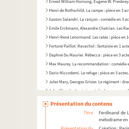
Ernest William Hornung, Eugene W. Presbrey. R
Henri de Rothschild. La rampe : pièce en 3 ac
Gaston Salandri. La rançon : comédie en 3 ac
Emile Erckmann, Alexandre Chatrian. Les Ran
Henri-René Lenormand. Les ratés : pièce en 1
Fortuné Paillot. Ravachol : fantaisie en 1 act
Daphné Du Maurier. Rébecca : pièce en 3 acte
Max Maurey. La recommandation : comédie en
Dario Niccodemi. Le refuge : pièce en 3 actes
Jules Mary, Georges Grisier. Le régiment : dra
Jules Claretie. Le régiment de champagne : d
Maurice Hennequin, Romain Coolus. La reine d
Présentation du contenu
Catulle Mendès. La reine famiette : drame en 6
Titre
Ferdinand de L
André Castelot. La reine galante : comédie en
mélodrame en 3
Alexandre Dumas, Auguste Maquet. La reine M
Présentation du
Création : Par