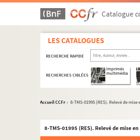
Alexandre Dumas fils. La princesse Georges : 
Jean-Jacques Bernard. Le printemps des autre
Catalogue co
Sacha Guitry. La prise de Berg-op-Zoom : com
Édouard Bourdet. La prisonnière : pièce en 3 
LES CATALOGUES
Francis Carco. Prisons de femmes : pièce en 4
Albin Valabrègue, Maurice Hennequin. Un pri
RECHERCHE RAPIDE
Bayard Veiller. Le procès de Mary Dugan : piè
Maurice Rostand. Le procès d'Oscar Wilde : p
Imprimés
multimédia
RECHERCHES CIBLÉES
Henry de Gorsse, Louis Forest. Le procureur Ha
Régis Gignoux. Le prof' d'anglais : comédie e
Marcel Achard. Le professeur de charme
Accueil CCFr
8-TMS-01995 (RES). Relevé de mise e
>
Karen Bramson. Le professeur Klenow : pièce 
Lucienne Favre. Prosper : pièce en 3 actes et 
Ivan Tourgueniev. La provinciale. Traduction
8-TMS-01995 (RES). Relevé de mise en 
Willy et Andrée Cocotte. P'stt ! : vaudeville e