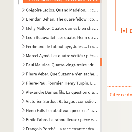
Grégoire Leclos. Quand Madelon... : comédie dramatique e
Brendan Behan. The quare fellow : comédie dramatique en 
Melly Mellow. Quatre dames bien chambrées
Léon Beauvallet. Les quatre Henri ou la destinée : drame hi
Ferdinand de Laboullaye, Jules.... Les quatre sergents de L
Marcel Aymé. Les quatre vérités : pièce en 4 actes. 1954
Paul Meurice. Quatre-vingt-treize : drame en 4 actes et 12 
Pierre Veber. Que Suzanne n'en sache rien! : comédie en 3 
Pierre-Paul Fournier, Henry Turpin. Le "Qu'en dira-t-on" : p
Alexandre Dumas fils. La question d'argent : comédie en 5 
Citer ce d
Victorien Sardou. Rabagas : comédie en 4 actes. 1872
Henri Falk. Le rabatteur : pièce en 4 actes. 1928
Emile Fabre. La rabouilleuse : pièce en 4 actes. Adaptation
François Porché. La race errante : drame en 3 actes et 6 ta