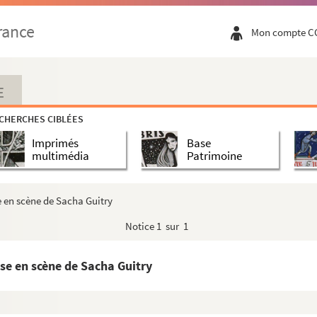
rance
Mon compte C
actes. 1881
5 actes. 1965
E
es. 1871
CHERCHES CIBLÉES
 actes. 1924
Imprimés
Base
es. 1912
multimédia
Patrimoine
ableaux. Adaptation par André Le Bret. 19...
e en scène de Sacha Guitry
comédie-vaudeville en 3 actes. 1890
Notice
1 sur 1
 1929
s. 1935
se en scène de Sacha Guitry
en 4 actes. 1913
0