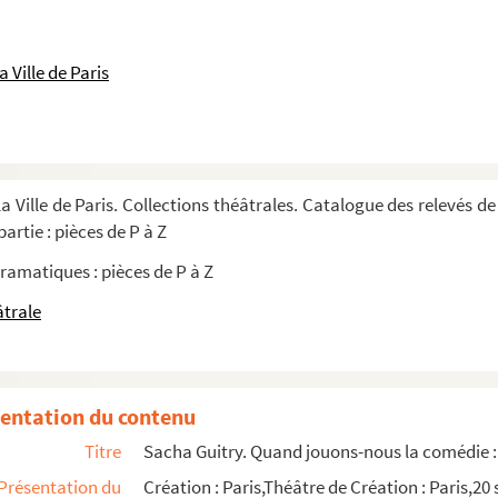
923
 Ville de Paris
1934
niel. vers 1964
eaux et un prologue
a Ville de Paris. Collections théâtrales. Catalogue des relevés de
 : pièce en 3 actes. 1903
artie : pièces de P à Z
e en 1 acte. Entre 1914 et 1945
ramatiques : pièces de P à Z
7
âtrale
 et 6 tableaux. Entre 1895 et 1933
trois actes et cinq tableaux. Version nouvel...
entation du contenu
Titre
Sacha Guitry. Quand jouons-nous la comédie : 
s et 8 tableaux. 1935
Présentation du
Création : Paris,Théâtre de Création : Paris,2
ne de Sacha Guitry