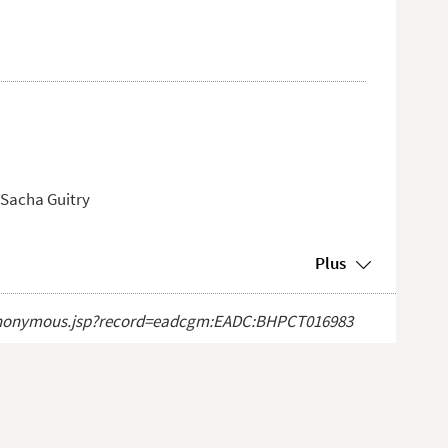
 Sacha Guitry
Plus
ect_anonymous.jsp?record=eadcgm:EADC:BHPCT016983