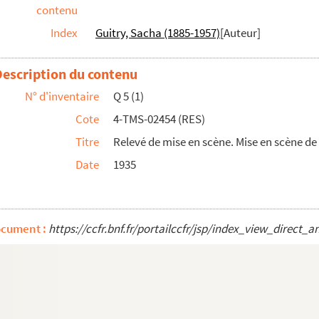
contenu
n 4 actes. 1938
Index
Guitry, Sacha (1885-1957)
[Auteur]
2 actes. Traduction de Jacqueline Sundstrom ...
Description du contenu
storique en 6 actes. 1869
N° d'inventaire
Q 5 (1)
a Rochelle : mélodrame en 3 actes et 6 ta...
Cote
4-TMS-02454 (RES)
Titre
Relevé de mise en scène. Mise en scène de
tableaux. Adaptation d'après le roman de ...
Date
1935
actes. 1899
ièce en 3 actes. 1931
actes. 1857
ocument :
https://ccfr.bnf.fr/portailccfr/jsp/index_view_dir
 d'après le roman de Honoré de Balzac. 19...
bleaux en vers. 1932