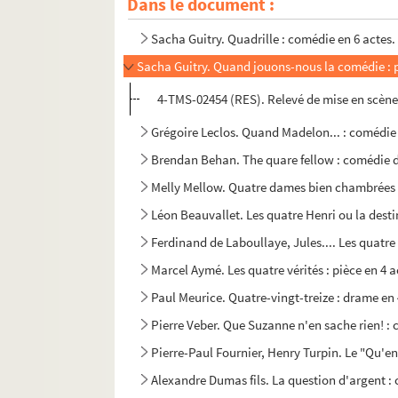
Dans le document :
Georges-Bernard Shaw. Pygmalion : comédie r
Sacha Guitry. Quadrille : comédie en 6 actes.
Sacha Guitry. Quand jouons-nous la comédie : pi
4-TMS-02454 (RES). Relevé de mise en scène
Grégoire Leclos. Quand Madelon... : comédie
Brendan Behan. The quare fellow : comédie d
Melly Mellow. Quatre dames bien chambrées
Léon Beauvallet. Les quatre Henri ou la desti
Ferdinand de Laboullaye, Jules.... Les quatre 
Marcel Aymé. Les quatre vérités : pièce en 4 a
Paul Meurice. Quatre-vingt-treize : drame en 
Pierre Veber. Que Suzanne n'en sache rien! : 
Pierre-Paul Fournier, Henry Turpin. Le "Qu'en 
Alexandre Dumas fils. La question d'argent :