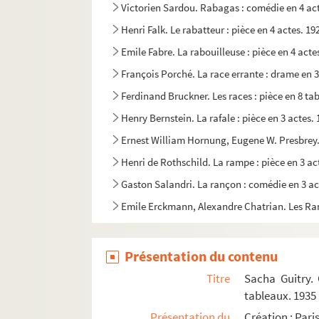
Victorien Sardou. Rabagas : comédie en 4 ac
Henri Falk. Le rabatteur : pièce en 4 actes. 19
Emile Fabre. La rabouilleuse : pièce en 4 act
François Porché. La race errante : drame en 3
Ferdinand Bruckner. Les races : pièce en 8 t
Henry Bernstein. La rafale : pièce en 3 actes.
Ernest William Hornung, Eugene W. Presbrey. R
Henri de Rothschild. La rampe : pièce en 3 ac
Gaston Salandri. La rançon : comédie en 3 ac
Emile Erckmann, Alexandre Chatrian. Les Ran
Henri-René Lenormand. Les ratés : pièce en 1
Fortuné Paillot. Ravachol : fantaisie en 1 act
Présentation du contenu
Daphné Du Maurier. Rébecca : pièce en 3 acte
Titre
Sacha Guitry.
Max Maurey. La recommandation : comédie en
tableaux. 1935
Présentation du
Création : Pari
Dario Niccodemi. Le refuge : pièce en 3 actes