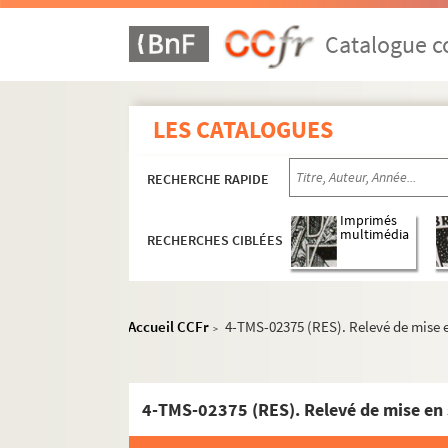
Maurice Hennequin, Pierre Veber. La Président
Maurice Lemoine. Presque tous !... : pièce en 
Catalogue co
Maurice Desvallières. Prête-moi ta femme : c
Jacques Deval. La prétentaine : comédie en 6
LES CATALOGUES
Daniel Riche. Le prétexte : pièce en 2 actes. 1
Charles Buet. Le prêtre : drame en 5 actes et 
RECHERCHE RAPIDE
Félicien Marceau. La preuve par quatre. 1964
Adolphe d'Ennery, Ferdinand Dugué. La prière
Imprimés
multimédia
RECHERCHES CIBLÉES
Gaston-Arman de Caillavet, Robert de Flers. 
Léon Rosselson. Le primitif : adaptation d'
Léon Xanrof, Jules Chancel. Le prince Consort
Accueil CCFr
4-TMS-02375 (RES). Relevé de mise e
>
Henri Lavedan. Le prince d'Aurec : comédie e
Charles Méré. Le prince Jean : pièce en 4 acte
Jules Claretie. Prince Zilah : pièce en 4 actes
4-TMS-02375 (RES). Relevé de mise en 
Alexandre Dumas fils. La princesse de Bagdad 