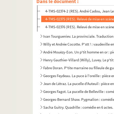
Dans le document :
4-TMS-02374-1 (RES). Relevé de mise en scè
4-TMS-02374-2 (RES). André Cadou, Jean Le
4-TMS-02375 (RES). Relevé de mise en scène
4-TMS-02376 (RES). Relevé de mise en scène
Ivan Tourgueniev. La provinciale. Traduction
Willy et Andrée Cocotte. P'stt ! : vaudeville e
André Mouëzy-Eon. Un p'tit homme en or : pi
Henry Gauthier-Villard (Willy), Luvey. Le p'ti
Fabre Doran. P'tite marraine ou filleule de gue
Georges Feydeau. La puce à l'oreille : pièce e
Jean de Létraz. La pucelle d'Auteuil : pièce en
Georges Fagot. La pucelle de Belleville : comé
Georges-Bernard Shaw. Pygmalion : comédie r
Sacha Guitry. Quadrille : comédie en 6 actes.