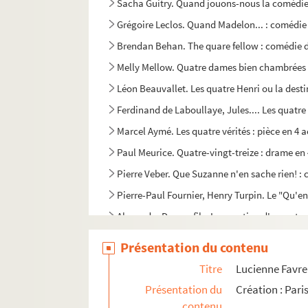
Sacha Guitry. Quand jouons-nous la comédie :
Grégoire Leclos. Quand Madelon... : comédie
Brendan Behan. The quare fellow : comédie d
Melly Mellow. Quatre dames bien chambrées
Léon Beauvallet. Les quatre Henri ou la desti
Ferdinand de Laboullaye, Jules.... Les quatre 
Marcel Aymé. Les quatre vérités : pièce en 4 a
Paul Meurice. Quatre-vingt-treize : drame en 
Pierre Veber. Que Suzanne n'en sache rien! : 
Pierre-Paul Fournier, Henry Turpin. Le "Qu'en 
Alexandre Dumas fils. La question d'argent :
Victorien Sardou. Rabagas : comédie en 4 ac
Présentation du contenu
Henri Falk. Le rabatteur : pièce en 4 actes. 19
Titre
Lucienne Favre.
Emile Fabre. La rabouilleuse : pièce en 4 act
Présentation du
Création : Par
François Porché. La race errante : drame en 3
contenu