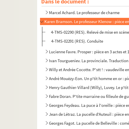
Dans le document :
Régis Gignoux. Le prof' d'anglais : comédie e
Marcel Achard. Le professeur de charme
Karen Bramson. Le professeur Klenow : pièce en
4-TMS-02290 (RES). Relevé de mise en scèn
4-TMS-02291 (RES). Conduite
Lucienne Favre. Prosper : pièce en 3 actes et 
Ivan Tourgueniev. La provinciale. Traduction
Willy et Andrée Cocotte. P'stt ! : vaudeville e
André Mouëzy-Eon. Un p'tit homme en or : pi
Henry Gauthier-Villard (Willy), Luvey. Le p'ti
Fabre Doran. P'tite marraine ou filleule de gue
Georges Feydeau. La puce à l'oreille : pièce e
Jean de Létraz. La pucelle d'Auteuil : pièce en
Georges Fagot. La pucelle de Belleville : comé