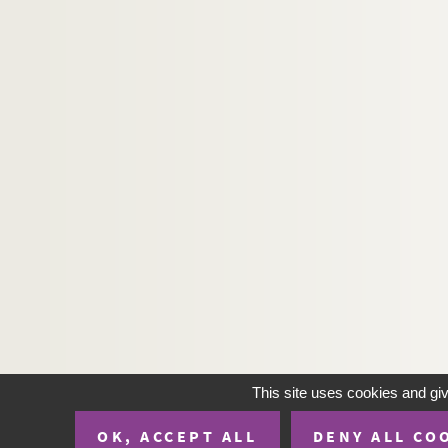
Robert de Flers, Francis de Croisset. Romance 
Edmond Rostand. Les romanesques : comédie e
Jean Anouilh. Roméo et Jeannette : pièce en 
André Bisson. Le rosaire : pièce en 3 actes et
Max Maurey. Rosalie : comédie en 1 acte. 190
Lambert Thiboust, Aurélien Scholl. Rosalinde
Auguste Dorchain. Rose d'Automne : comédie 
Jacques Deval. La rose de septembre : comédi
Ernest Blum. Rose Michel : drame en 5 actes.
Claiville, Théodore Barrière. Rosière et nourr
Henri Duvernois. Rouge : comédie en 3 actes.
Charles Esquier. Roulbosse le saltimbanque : 
Jules Mary, Emile Rochard. Roule-ta-bosse : d
This site uses cookies and gi
Henri Meilhac, Ludovic Halévy et Albert Milla
OK, ACCEPT ALL
DENY ALL CO