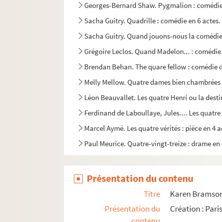
Georges-Bernard Shaw. Pygmalion : comédie r
Sacha Guitry. Quadrille : comédie en 6 actes.
Sacha Guitry. Quand jouons-nous la comédie :
Grégoire Leclos. Quand Madelon... : comédie
Brendan Behan. The quare fellow : comédie d
Melly Mellow. Quatre dames bien chambrées
Léon Beauvallet. Les quatre Henri ou la desti
Ferdinand de Laboullaye, Jules.... Les quatre 
Marcel Aymé. Les quatre vérités : pièce en 4 a
Paul Meurice. Quatre-vingt-treize : drame en 
Pierre Veber. Que Suzanne n'en sache rien! : 
Pierre-Paul Fournier, Henry Turpin. Le "Qu'en 
Présentation du contenu
Alexandre Dumas fils. La question d'argent :
Titre
Karen Bramson.
Victorien Sardou. Rabagas : comédie en 4 ac
Présentation du
Création : Pari
contenu
Henri Falk. Le rabatteur : pièce en 4 actes. 19